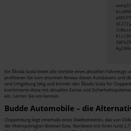
ewogI
AiaHR
aXRlP
dCJTI
JnNvc
Rlcl0
ZWFkZ
AgIH0
Ein Škoda Scala bietet alle Vorteile eines aktuellen Fahrzeugs 
profitieren Sie vom enormen Niveau dieses Autobauers und des
und Umgebung tätig und können den Škoda Scala für Cloppenbur
kombinierte diese mit aktuellen Extras und Sicherheitssystemen
ein. Lernen Sie uns kennen.
Budde Automobile – die Alternati
Cloppenburg liegt innerhalb eines Städtedreiecks, das von Ol
der Metropolregion Bremen bzw. Nordwest mit ihren rund 2,7 