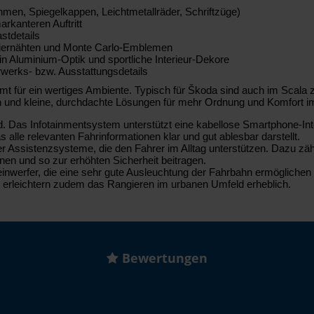
hmen, Spiegelkappen, Leichtmetallräder, Schriftzüge)
arkanteren Auftritt
stdetails
n Ziernähten und Monte Carlo-Emblemen
in Aluminium-Optik und sportliche Interieur-Dekore
rwerks- bzw. Ausstattungsdetails
 für ein wertiges Ambiente. Typisch für Škoda sind auch im Scala zahl
en und kleine, durchdachte Lösungen für mehr Ordnung und Komfort 
Das Infotainmentsystem unterstützt eine kabellose Smartphone-Integra
s alle relevanten Fahrinformationen klar und gut ablesbar darstellt.
ner Assistenzsysteme, die den Fahrer im Alltag unterstützen. Dazu z
nnen und so zur erhöhten Sicherheit beitragen.
werfer, die eine sehr gute Ausleuchtung der Fahrbahn ermöglichen un
erleichtern zudem das Rangieren im urbanen Umfeld erheblich.
Bewertungen