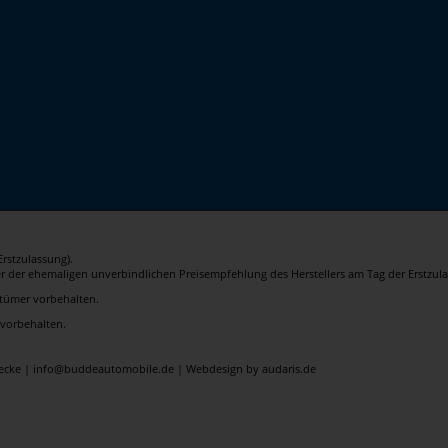
rstzulassung).
er der ehemaligen unverbindlichen Preisempfehlung des Herstellers am Tag der Erstzula
rrtümer vorbehalten.
 vorbehalten.
elecke | info@buddeautomobile.de |
Webdesign by audaris.de