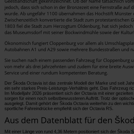
Geestlandschaft gekennzeichnet. Ob der Name tatsächlich vom W
jedoch, dass sich schon in der Bronzezeit eine Fernstraße au
wurde. Ab ungefähr 1100 übernahmen das Hochstift Münster di
Zwischenzeitlich konvertierte die Stadt zum protestantischen 
1803 fiel die Stadt zum Herzogtum Oldenburg, hat sich jedoch
das Museumsdorf mit seiner Bockwindmühle sowie der Kulturbah
Ökonomisch fungiert Cloppenburg vor allem als Umschlagsplat
Autobahnen A1 und A29 sowie mehrere Bundesstraßen und natür
Sie suchen nach einem passenden Fahrzeug für Cloppenburg u
von mehr als drei Jahrzehnten und zudem für eine breite Auswa
Service und einer rundum kompetenten Beratung.
Der Škoda Octavia ist das zentrale Modell der Marke und seit Jah
ein sehr starkes Preis-Leistungs-Verhältnis geht. Das Fahrzeug r
Im Modelljahr 2026 präsentiert sich der Octavia mit einer gezielten
sorgen für einen noch selbstbewussteren Auftritt. Trotz der optisc
ausgelegt. Damit gehört der Škoda Octavia weiterhin zu den wicht
sportliche Fahreindrücke empfiehlt sich der Octavia RS.
Aus dem Datenblatt für den Škod
Mit einer Länge von rund 4,36 Metern positioniert sich der Škod