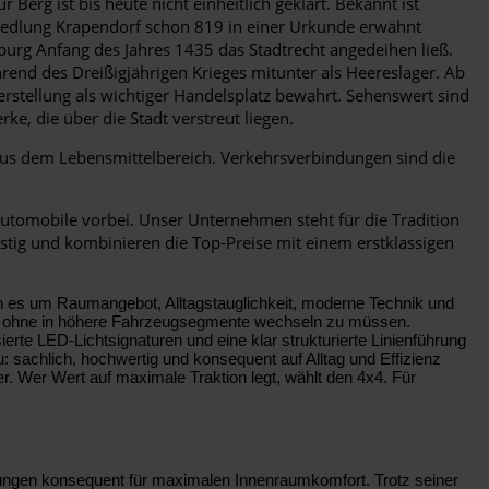
rg ist bis heute nicht einheitlich geklärt. Bekannt ist
Siedlung Krapendorf schon 819 in einer Urkunde erwähnt
rg Anfang des Jahres 1435 das Stadtrecht angedeihen ließ.
rend des Dreißigjährigen Krieges mitunter als Heereslager. Ab
rstellung als wichtiger Handelsplatz bewahrt. Sehenswert sind
, die über die Stadt verstreut liegen.
aus dem Lebensmittelbereich. Verkehrsverbindungen sind die
omobile vorbei. Unser Unternehmen steht für die Tradition
stig und kombinieren die Top-Preise mit einem erstklassigen
nn es um Raumangebot, Alltagstauglichkeit, moderne Technik und
hen, ohne in höhere Fahrzeugsegmente wechseln zu müssen.
ierte LED-Lichtsignaturen und eine klar strukturierte Linienführung
: sachlich, hochwertig und konsequent auf Alltag und Effizienz
r. Wer Wert auf maximale Traktion legt, wählt den 4x4. Für
sungen konsequent für maximalen Innenraumkomfort. Trotz seiner