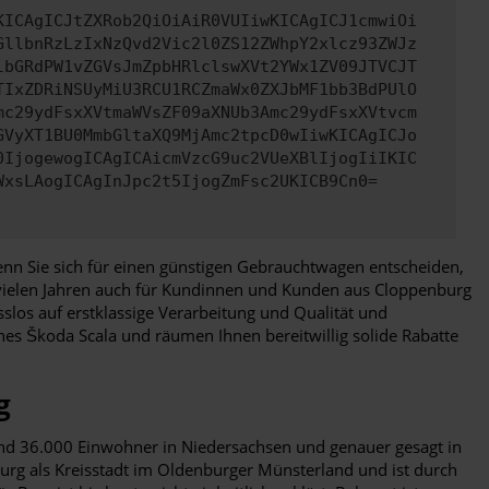
KICAgICJtZXRob2QiOiAiR0VUIiwKICAgICJ1cmwiOi
GllbnRzLzIxNzQvd2Vic2l0ZS12ZWhpY2xlcz93ZWJz
lbGRdPW1vZGVsJmZpbHRlclswXVt2YWx1ZV09JTVCJT
TIxZDRiNSUyMiU3RCU1RCZmaWx0ZXJbMF1bb3BdPUlO
mc29ydFsxXVtmaWVsZF09aXNUb3Amc29ydFsxXVtvcm
GVyXT1BU0MmbGltaXQ9MjAmc2tpcD0wIiwKICAgICJo
0IjogewogICAgICAicmVzcG9uc2VUeXBlIjogIiIKIC
WxsLAogICAgInJpc2t5IjogZmFsc2UKICB9Cn0=
, wenn Sie sich für einen günstigen Gebrauchtwagen entscheiden,
 vielen Jahren auch für Kundinnen und Kunden aus Cloppenburg
los auf erstklassige Verarbeitung und Qualität und
ines Škoda Scala und räumen Ihnen bereitwillig solide Rabatte
g
und 36.000 Einwohner in Niedersachsen und genauer gesagt in
rg als Kreisstadt im Oldenburger Münsterland und ist durch