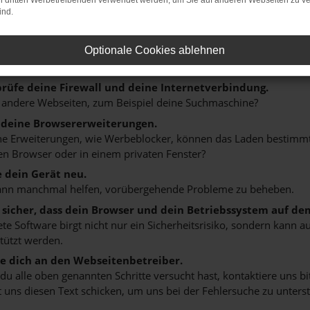
on dritten Werbetreibenden verwendet werden, um Sie auf anderen Webseiten zu ve
ind.
r: Network Error
n ist ein Fehler aufgetreten.
Optionale Cookies ablehnen
 ein paar Tipps, die dir helfen können:
rüfe deine Firewall und deine Internetverbindung.
 andere Webseiten, zum Beispiel deine Suchmaschine?
 deine Browsererweiterungen.
 Erweiterungen, wie Werbeblocker, können das Laden bestimmter 
n Browser oder in einem privaten Fenster?
e dein Gerät neu.
ann manchmal helfen, vorübergehende Probleme zu beheben.
e sicher, dass dein Browser und dein Betriebssystem auf de
ete Software birgt nicht nur ein Sicherheitsrisiko, sondern kann
tützt werden.
 dich an den Webseitenbetreiber.
u alle oben genannten Schritte versucht hast, kontaktiere uns 
 uns diesen Text schicken, um uns bei der Fehlersuche zu unterst