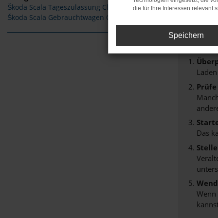
Technologien eingesetzt, die v
Škoda Scala Tageszulassung Cloppenburg
die für Ihre Interessen relevant s
Fehle
Škoda Scala Gebrauchtwagen Cloppenburg
Beim Lade
Speichern
Hier sind
Überp
Laden
Prüfe
Manche
andere
Start
Das k
Stell
Veralt
unters
Wende
Wenn d
kannst