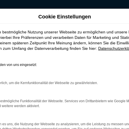
Cookie Einstellungen
 für Cloppenburg
ie bestmögliche Nutzung unserer Webseite zu ermöglichen und unsere
, leasen, finanzier
hierbei Ihre Präferenzen und verarbeiten Daten für Marketing und Stati
einem späteren Zeitpunkt Ihre Meinung ändern, können Sie die Einwillig
en zum Umfang der Datenverarbeitung finden Sie hier:
Datenschutzerkl
en von uns eingesetzt:
 Cloppenburg
rlich, um die Kernfunktionalität der Webseite zu gewährleisten.
nd ist ganz sicher das passende Fahrzeug für Sie. Der Vorteil di
mt eine herausragende Ausstattung und eine enorme Effizienz hi
ls EU-Import sowie als Gebraucht- oder Jahreswagen. Entspreche
estmögliche Funktionalität der Webseite. Services von Drittanbietern wie Google 
 unterwegs sind. Wir beraten Sie gerne und stehen Ihnen für all 
eitere werden aktiviert.
 es uns, die Nutzung der Webseite zu analysieren, um die Leistung zu messen u