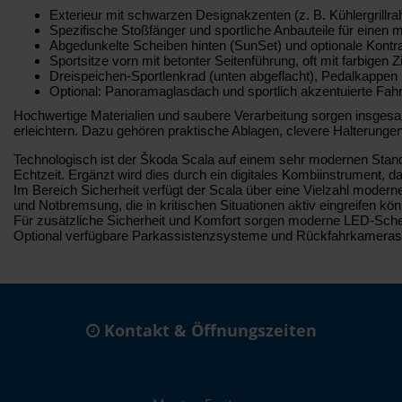
Exterieur mit schwarzen Designakzenten (z. B. Kühlergrillra
Spezifische Stoßfänger und sportliche Anbauteile für einen m
Abgedunkelte Scheiben hinten (SunSet) und optionale Kontra
Sportsitze vorn mit betonter Seitenführung, oft mit farbige
Dreispeichen-Sportlenkrad (unten abgeflacht), Pedalkappen 
Optional: Panoramaglasdach und sportlich akzentuierte Fah
Hochwertige Materialien und saubere Verarbeitung sorgen insgesamt
erleichtern. Dazu gehören praktische Ablagen, clevere Halterung
Technologisch ist der Škoda Scala auf einem sehr modernen Stand. 
Echtzeit. Ergänzt wird dies durch ein digitales Kombiinstrument, da
Im Bereich Sicherheit verfügt der Scala über eine Vielzahl moder
und Notbremsung, die in kritischen Situationen aktiv eingreifen kö
Für zusätzliche Sicherheit und Komfort sorgen moderne LED-Schein
Optional verfügbare Parkassistenzsysteme und Rückfahrkameras 
Kontakt & Öffnungszeiten