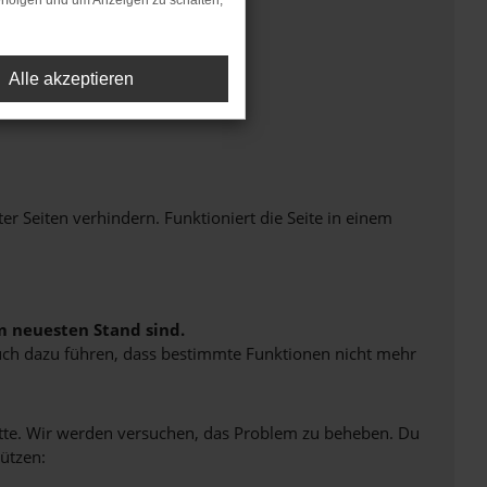
rfolgen und um Anzeigen zu schalten,
Alle akzeptieren
Seiten verhindern. Funktioniert die Seite in einem
m neuesten Stand sind.
 auch dazu führen, dass bestimmte Funktionen nicht mehr
bitte. Wir werden versuchen, das Problem zu beheben. Du
ützen: