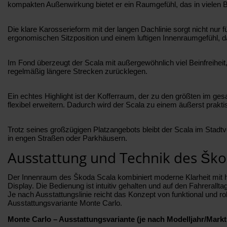
kompakten Außenwirkung bietet er ein Raumgefühl, das in vielen B
Die klare Karosserieform mit der langen Dachlinie sorgt nicht nur f
ergonomischen Sitzposition und einem luftigen Innenraumgefühl, d
Im Fond überzeugt der Scala mit außergewöhnlich viel Beinfreiheit, 
regelmäßig längere Strecken zurücklegen.
Ein echtes Highlight ist der Kofferraum, der zu den größten im g
flexibel erweitern. Dadurch wird der Scala zu einem äußerst praktis
Trotz seines großzügigen Platzangebots bleibt der Scala im Stadtv
in engen Straßen oder Parkhäusern.
Ausstattung und Technik des Ško
Der Innenraum des Škoda Scala kombiniert moderne Klarheit mit hoher
Display. Die Bedienung ist intuitiv gehalten und auf den Fahreralltag
Je nach Ausstattungslinie reicht das Konzept von funktional und ro
Ausstattungsvariante Monte Carlo.
Monte Carlo – Ausstattungsvariante (je nach Modelljahr/Markt 