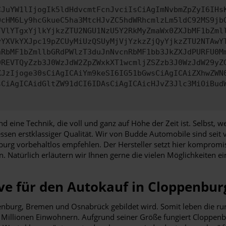
CJuYW1lIjogIk5ldHdvcmtFcnJvciIsCiAgImNvbmZpZyI6IHs
0cHM6Ly9hcGkueC5ha3MtcHJvZC5hdWRhcmlzLm5ldC92MS9jb
TVlYTgxYjlkYjkzZTU2NGU1NzU5Y2RkMyZmaWx0ZXJbMF1bZml
yYXVkYXJpc19pZCUyMiUzQSUyMjVjYzkzZjQyYjkzZTU2NTAwY
nRbMF1bZmllbGRdPWlzT3duJnNvcnRbMF1bb3JkZXJdPURFU0M
9REVTQyZzb3J0WzJdW2ZpZWxkXT1wcmljZSZzb3J0WzJdW29yZ
XJzIjoge30sCiAgICAiYm9keSI6IG51bGwsCiAgICAiZXhwZWN
sCiAgICAidGltZW91dCI6IDAsCiAgICAicHJvZ3Jlc3MiOiBud
und eine Technik, die voll und ganz auf Höhe der Zeit ist. Selbst
sen erstklassiger Qualität. Wir von Budde Automobile sind seit
g vorbehaltlos empfehlen. Der Hersteller setzt hier kompromiss
. Natürlich erläutern wir Ihnen gerne die vielen Möglichkeiten e
ve für den Autokauf in Cloppenbur
denburg, Bremen und Osnabrück gebildet wird. Somit leben die r
Millionen Einwohnern. Aufgrund seiner Größe fungiert Cloppenbu