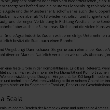
ort „kloppen“ stammt oder eher vom niederdeutschen „clop“ für Be
f dem Stadtgebiet befand und die heute zu Cloppenburg zählende 
e Ägide und der Münsteraner Bischof war es auch, der Cloppenbu
Glauben, wurde aber ab 1613 wieder katholisch und fungierte wäh
 aufgrund der engen Verbindung in Richtung Westfalen eine Sonde
nhof aber auch die St. Andreas- Kirche und die vielen Kunstwerke
z für die Agrarindustrie. Zudem existieren einige Unternehmen 
lich besitzt die Stadt auch einen Bahnhof.
nd Umgebung? Dann schauen Sie gerne auch einmal bei Budde Aut
hl diverser Marken. Natürlich verstehen wir uns als überaus gün
ren eine feste Größe in der Kompaktklasse. Er gilt als Referenz, we
ichtet sich an Fahrer, die maximale Funktionalität und Komfort suc
 Weiterentwicklung des Designs. Ein geschärfter Kühlergrill, modernis
hen und technischen Weiterentwicklung bleibt er seinem Charakter treu
igsten Modellen im Segment für Familien, Pendler und Geschäftsfahre
a Scala
a Scala im oberen Bereich der Kompaktklasse und nutzt seine Abmes