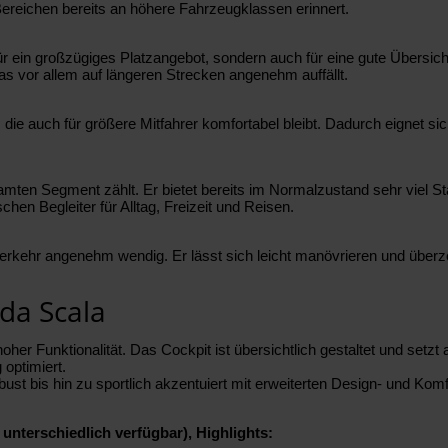
ereichen bereits an höhere Fahrzeugklassen erinnert.
ür ein großzügiges Platzangebot, sondern auch für eine gute Übersicht
as vor allem auf längeren Strecken angenehm auffällt.
die auch für größere Mitfahrer komfortabel bleibt. Dadurch eignet sich
esamten Segment zählt. Er bietet bereits im Normalzustand sehr viel
chen Begleiter für Alltag, Freizeit und Reisen.
erkehr angenehm wendig. Er lässt sich leicht manövrieren und überze
da Scala
 Funktionalität. Das Cockpit ist übersichtlich gestaltet und setzt au
 optimiert.
bust bis hin zu sportlich akzentuiert mit erweiterten Design- und Kom
unterschiedlich verfügbar), Highlights: