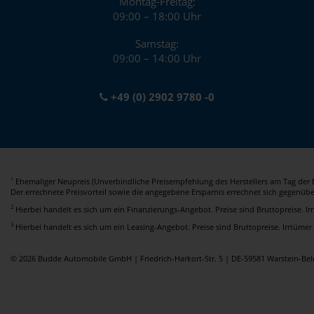
Montag-Freitag:
09:00 – 18:00 Uhr
Samstag:
09:00 – 14:00 Uhr
+49 (0) 2902 9780 -0
Ehemaliger Neupreis (Unverbindliche Preisempfehlung des Herstellers am Tag der E
1
Der errechnete Preisvorteil sowie die angegebene Ersparnis errechnet sich gegenüb
2
Hierbei handelt es sich um ein Finanzierungs-Angebot. Preise sind Bruttopreise. I
3
Hierbei handelt es sich um ein Leasing-Angebot. Preise sind Bruttopreise. Irrtümer
© 2026 Budde Automobile GmbH | Friedrich-Harkort-Str. 5 | DE-59581 Warstein-B