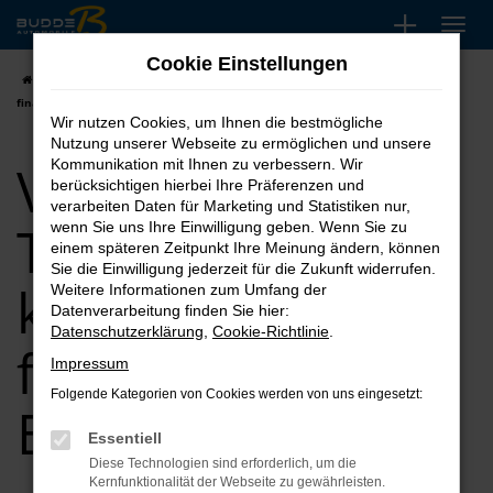
Zum
Hauptinhalt
Cookie Einstellungen
springen
Startseite
Bremen
VW
VW T6.1 Transporter kaufen, leasen,
finanzieren für Bremen
Wir nutzen Cookies, um Ihnen die bestmögliche
Nutzung unserer Webseite zu ermöglichen und unsere
VW T6.1
Kommunikation mit Ihnen zu verbessern. Wir
berücksichtigen hierbei Ihre Präferenzen und
verarbeiten Daten für Marketing und Statistiken nur,
Transporter
wenn Sie uns Ihre Einwilligung geben. Wenn Sie zu
einem späteren Zeitpunkt Ihre Meinung ändern, können
Sie die Einwilligung jederzeit für die Zukunft widerrufen.
kaufen, leasen,
Weitere Informationen zum Umfang der
Datenverarbeitung finden Sie hier:
Datenschutzerklärung
,
Cookie-Richtlinie
.
finanzieren für
Impressum
Folgende Kategorien von Cookies werden von uns eingesetzt:
Bremen
Essentiell
Diese Technologien sind erforderlich, um die
Kernfunktionalität der Webseite zu gewährleisten.