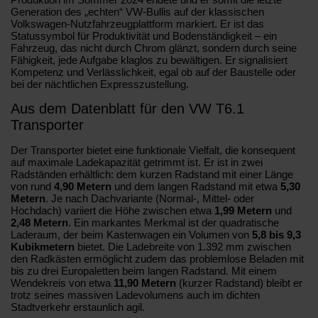
Generation des „echten“ VW-Bullis auf der klassischen
Volkswagen-Nutzfahrzeugplattform markiert. Er ist das
Statussymbol für Produktivität und Bodenständigkeit – ein
Fahrzeug, das nicht durch Chrom glänzt, sondern durch seine
Fähigkeit, jede Aufgabe klaglos zu bewältigen. Er signalisiert
Kompetenz und Verlässlichkeit, egal ob auf der Baustelle oder
bei der nächtlichen Expresszustellung.
Aus dem Datenblatt für den VW T6.1
Transporter
Der Transporter bietet eine funktionale Vielfalt, die konsequent
auf maximale Ladekapazität getrimmt ist. Er ist in zwei
Radständen erhältlich: dem kurzen Radstand mit einer Länge
von rund
4,90 Metern
und dem langen Radstand mit etwa
5,30
Metern
. Je nach Dachvariante (Normal-, Mittel- oder
Hochdach) variiert die Höhe zwischen etwa
1,99 Metern
und
2,48 Metern
. Ein markantes Merkmal ist der quadratische
Laderaum, der beim Kastenwagen ein Volumen von
5,8 bis 9,3
Kubikmetern
bietet. Die Ladebreite von 1.392 mm zwischen
den Radkästen ermöglicht zudem das problemlose Beladen mit
bis zu drei Europaletten beim langen Radstand. Mit einem
Wendekreis von etwa
11,90 Metern
(kurzer Radstand) bleibt er
trotz seines massiven Ladevolumens auch im dichten
Stadtverkehr erstaunlich agil.