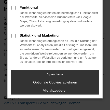
Glückwunsch zum VW T6.1 Transporter
Funktional
in Bremen
Diese Technologien bieten die bestmögliche Funktionalität
der Webseite. Services von Drittanbietern wie Google
Glückwunsch: der VW T6.1 Transporter passt perfekt nach
Maps, Chats, Fahrzeugbewertungssystem und weitere
Bremen und ist ganz sicher das passende Fahrzeug für Sie.
werden aktiviert.
Der Vorteil dieses Modells besteht darin, dass sowohl der
Stadtverkehr als auch längere Strecken souverän gemeistert
Statistik und Marketing
werden. Hinzu kommt eine herausragende Ausstattung und
Diese Technologien ermöglichen es uns, die Nutzung der
eine enorme Effizienz hinsichtlich der Motorisierung. Wir
Webseite zu analysieren, um die Leistung zu messen und
von Budde Automobile bieten Ihnen den VW T6.1
zu verbessern. Zudem werden Technologien eingesetzt,
Transporter sowohl als Neuwagen als auch als EU-Import
die von dritten Werbetreibenden verwendet werden, um
Sie auf anderen Webseiten zu verfolgen und um Anzeigen
sowie als Gebraucht- oder Jahreswagen. Entsprechend
zu schalten, die für Ihre Interessen relevant sind.
haben Sie die ganz große Auswahl und entscheiden
komplett selbst, mit welchem Modell Sie fortan in Bremen
Speichern
unterwegs sind. Wir beraten Sie gerne und stehen Ihnen für
all Ihre Fragen Rede und Antwort.
Optionale Cookies ablehnen
Alle akzeptieren
Kategorie
VW T6.1 Transporter Gebrauchtwagen Bremen