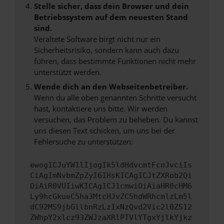
Stelle sicher, dass dein Browser und dein
Betriebssystem auf dem neuesten Stand
sind.
Veraltete Software birgt nicht nur ein
Sicherheitsrisiko, sondern kann auch dazu
führen, dass bestimmte Funktionen nicht mehr
unterstützt werden.
Wende dich an den Webseitenbetreiber.
Wenn du alle oben genannten Schritte versucht
hast, kontaktiere uns bitte. Wir werden
versuchen, das Problem zu beheben. Du kannst
uns diesen Text schicken, um uns bei der
Fehlersuche zu unterstützen:
ewogICJuYW1lIjogIk5ldHdvcmtFcnJvciIs
CiAgImNvbmZpZyI6IHsKICAgICJtZXRob2Qi
OiAiR0VUIiwKICAgICJ1cmwiOiAiaHR0cHM6
Ly9hcGkueC5ha3MtcHJvZC5hdWRhcmlzLm5l
dC92MS9jbGllbnRzLzIxNzQvd2Vic2l0ZS12
ZWhpY2xlcz93ZWJzaXRlPTVlYTgxYjlkYjkz