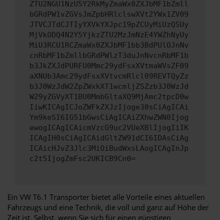
ZTU2NGU1NzU5Y2RkMyZmaWx0ZXJbMF1bZmll
bGRdPW1vZGVsJmZpbHRlclswXVt2YWx1ZV09
JTVCJTdCJTIyYXVkYXJpc19pZCUyMiUzQSUy
MjVkODQ4N2Y5YjkzZTU2MzJmNzE4YWZhNyUy
MiU3RCU1RCZmaWx0ZXJbMF1bb3BdPUlOJnNv
cnRbMF1bZmllbGRdPWlzT3duJnNvcnRbMF1b
b3JkZXJdPURFU0Mmc29ydFsxXVtmaWVsZF09
aXNUb3Amc29ydFsxXVtvcmRlcl09REVTQyZz
b3J0WzJdW2ZpZWxkXT1wcmljZSZzb3J0WzJd
W29yZGVyXT1BU0MmbGltaXQ9MjAmc2tpcD0w
IiwKICAgICJoZWFkZXJzIjoge30sCiAgICAi
Ym9keSI6IG51bGwsCiAgICAiZXhwZWN0Ijog
ewogICAgICAicmVzcG9uc2VUeXBlIjogIiIK
ICAgIH0sCiAgICAidGltZW91dCI6IDAsCiAg
ICAicHJvZ3Jlc3MiOiBudWxsLAogICAgInJp
c2t5IjogZmFsc2UKICB9Cn0=
Ein VW T6.1 Transporter bietet alle Vorteile eines aktuellen
Fahrzeugs und eine Technik, die voll und ganz auf Höhe der
Zeit ist. Selbst, wenn Sie sich für einen günstigen