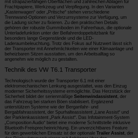
mit strapazierfähigen Oberflächen und zahlreichen Ablagen für
Frachtpapiere, Werkzeug und Verpflegung. In den Varianten
„Kastenwagen“ oder „Pritsche“ stehen verschiedene
Trennwand-Optionen und Verzurrsysteme zur Verfügung, um
die Ladung sicher zu fixieren. Zu den praktischen Details
gehören der robuste Gummiboden im Fahrerhaus, die optionale
Unterladefunktion unter der Beifahrerdoppelsitzbank für
besonders lange Gegenstände und die LED-
Laderaumbeleuchtung. Trotz des Fokus auf Nutzwert lässt sich
der Transporter mit Annehmlichkeiten wie einer Klimaanlage und
beheizbaren Sitzen ausstatten, um den Arbeitsalltag so
angenehm wie möglich zu gestalten.
Technik des VW T6.1 Transporter
Technologisch wurde der Transporter 6.1 mit einer
elektromechanischen Lenkung ausgestattet, was den Einzug
moderner Sicherheitssysteme ermöglichte. Das Herzstück der
Sicherheit bildet der serienmäßige
Seitenwindassistent
, der
das Fahrzeug bei starken Böen stabilisiert. Ergänzend
unterstützen Systeme wie der Berganfahr- und
Bergabfahrassistent, der Spurhalteassistent „Lane Assist“ und
der Parklenkassistent „Park Assist“. Das Infotainment-System
„Composition Audio“ bietet eine moderne Schnittstelle inklusive
Bluetooth-Freisprecheinrichtung. Ein unverzichtbares Feature
für den gewerblichen Einsatz ist der optionale
Trailer Assist
, der