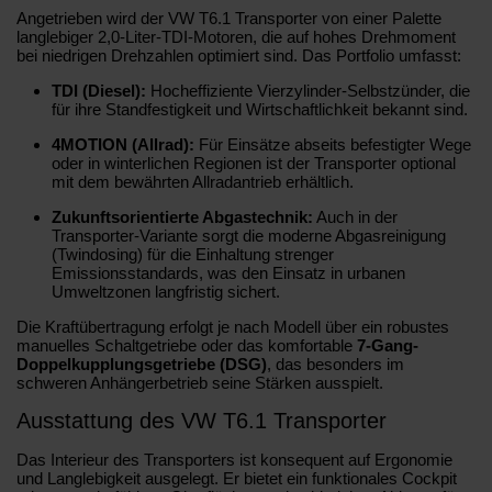
Angetrieben wird der VW T6.1 Transporter von einer Palette
langlebiger 2,0-Liter-TDI-Motoren, die auf hohes Drehmoment
bei niedrigen Drehzahlen optimiert sind. Das Portfolio umfasst:
TDI (Diesel):
Hocheffiziente Vierzylinder-Selbstzünder, die
für ihre Standfestigkeit und Wirtschaftlichkeit bekannt sind.
4MOTION (Allrad):
Für Einsätze abseits befestigter Wege
oder in winterlichen Regionen ist der Transporter optional
mit dem bewährten Allradantrieb erhältlich.
Zukunftsorientierte Abgastechnik:
Auch in der
Transporter-Variante sorgt die moderne Abgasreinigung
(Twindosing) für die Einhaltung strenger
Emissionsstandards, was den Einsatz in urbanen
Umweltzonen langfristig sichert.
Die Kraftübertragung erfolgt je nach Modell über ein robustes
manuelles Schaltgetriebe oder das komfortable
7-Gang-
Doppelkupplungsgetriebe (DSG)
, das besonders im
schweren Anhängerbetrieb seine Stärken ausspielt.
Ausstattung des VW T6.1 Transporter
Das Interieur des Transporters ist konsequent auf Ergonomie
und Langlebigkeit ausgelegt. Er bietet ein funktionales Cockpit