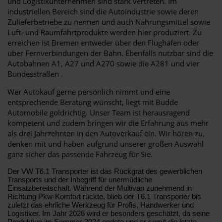
und Logistikunternehmen sind stark vertreten. Im
industriellen Bereich sind die Autoindustrie sowie deren
Zulieferbetriebe zu nennen und auch Nahrungsmittel sowie
Luft- und Raumfahrtprodukte werden hier produziert. Zu
erreichen ist Bremen entweder über den Flughafen oder
über Fernverbindungen der Bahn. Ebenfalls nutzbar sind die
Autobahnen A1, A27 und A270 sowie die A281 und vier
Bundesstraßen .
Wer Autokauf gerne persönlich nimmt und eine
entsprechende Beratung wünscht, liegt mit Budde
Automobile goldrichtig. Unser Team ist herausragend
kompetent und zudem bringen wir die Erfahrung aus mehr
als drei Jahrzehnten in den Autoverkauf ein. Wir hören zu,
denken mit und haben aufgrund unserer großen Auswahl
ganz sicher das passende Fahrzeug für Sie.
Der VW T6.1 Transporter ist das Rückgrat des gewerblichen
Transports und der Inbegriff für unermüdliche
Einsatzbereitschaft. Während der Multivan zunehmend in
Richtung Pkw-Komfort rückte, blieb der T6.1 Transporter bis
zuletzt das ehrliche Werkzeug für Profis, Handwerker und
Logistiker. Im Jahr 2026 wird er besonders geschätzt, da seine
Produktion im Sommer 2024 endete und er somit die letzte