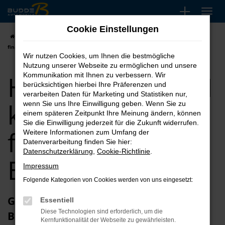
Zum
Hauptinhalt
Cookie Einstellungen
springen
Startseite
Bremen
Hyundai
Hyundai TUCSON kaufen, leasen,
finanzieren für Bremen
Wir nutzen Cookies, um Ihnen die bestmögliche
Nutzung unserer Webseite zu ermöglichen und unsere
Hyundai TUCSON
Kommunikation mit Ihnen zu verbessern. Wir
berücksichtigen hierbei Ihre Präferenzen und
verarbeiten Daten für Marketing und Statistiken nur,
kaufen, leasen,
wenn Sie uns Ihre Einwilligung geben. Wenn Sie zu
einem späteren Zeitpunkt Ihre Meinung ändern, können
Sie die Einwilligung jederzeit für die Zukunft widerrufen.
finanzieren für
Weitere Informationen zum Umfang der
Datenverarbeitung finden Sie hier:
Datenschutzerklärung
,
Cookie-Richtlinie
.
Bremen
Impressum
Folgende Kategorien von Cookies werden von uns eingesetzt:
Glückwunsch zum Hyundai TUCSON in
Essentiell
Diese Technologien sind erforderlich, um die
Bremen
Kernfunktionalität der Webseite zu gewährleisten.