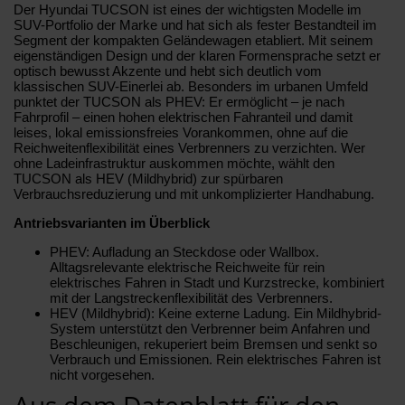
Der Hyundai TUCSON ist eines der wichtigsten Modelle im
SUV-Portfolio der Marke und hat sich als fester Bestandteil im
Segment der kompakten Geländewagen etabliert. Mit seinem
eigenständigen Design und der klaren Formensprache setzt er
optisch bewusst Akzente und hebt sich deutlich vom
klassischen SUV-Einerlei ab. Besonders im urbanen Umfeld
punktet der TUCSON als PHEV: Er ermöglicht – je nach
Fahrprofil – einen hohen elektrischen Fahranteil und damit
leises, lokal emissionsfreies Vorankommen, ohne auf die
Reichweitenflexibilität eines Verbrenners zu verzichten. Wer
ohne Ladeinfrastruktur auskommen möchte, wählt den
TUCSON als HEV (Mildhybrid) zur spürbaren
Verbrauchsreduzierung und mit unkomplizierter Handhabung.
Antriebsvarianten im Überblick
PHEV: Aufladung an Steckdose oder Wallbox.
Alltagsrelevante elektrische Reichweite für rein
elektrisches Fahren in Stadt und Kurzstrecke, kombiniert
mit der Langstreckenflexibilität des Verbrenners.
HEV (Mildhybrid): Keine externe Ladung. Ein Mildhybrid-
System unterstützt den Verbrenner beim Anfahren und
Beschleunigen, rekuperiert beim Bremsen und senkt so
Verbrauch und Emissionen. Rein elektrisches Fahren ist
nicht vorgesehen.
Aus dem Datenblatt für den