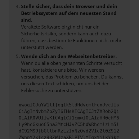
Stelle sicher, dass dein Browser und dein
Betriebssystem auf dem neuesten Stand
sind.
Veraltete Software birgt nicht nur ein
Sicherheitsrisiko, sondern kann auch dazu
führen, dass bestimmte Funktionen nicht mehr
unterstützt werden.
Wende dich an den Webseitenbetreiber.
Wenn du alle oben genannten Schritte versucht
hast, kontaktiere uns bitte. Wir werden
versuchen, das Problem zu beheben. Du kannst
uns diesen Text schicken, um uns bei der
Fehlersuche zu unterstützen:
ewogICJuYW1lIjogIk5ldHdvcmtFcnJvciIs
CiAgImNvbmZpZyI6IHsKICAgICJtZXRob2Qi
OiAiR0VUIiwKICAgICJ1cmwiOiAiaHR0cHM6
Ly9hcGkueC5ha3MtcHJvZC5hdWRhcmlzLm5l
dC92MS9jbGllbnRzLzIxNzQvd2Vic2l0ZS12
ZWhpY2xlcz93ZWJzaXRlPTVlYTgxYjlkYjkz