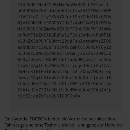
ZTU2NGU1NzU5Y2RkMyZmaWx0ZXJbMF1bZmll
bGRdPW1vZGVsJmZpbHRlclswXVt2YWx1ZV09
JTVCJTdCJTIyYXVkYXJpc19pZCUyMiUzQSUy
MjViODNlMzc3OGE5YTUyMzAyNTAwMjNiMSUy
MiU3RCU1RCZmaWx0ZXJbMF1bb3BdPUlOJnNv
cnRbMF1bZmllbGRdPWlzT3duJnNvcnRbMF1b
b3JkZXJdPURFU0Mmc29ydFsxXVtmaWVsZF09
aXNUb3Amc29ydFsxXVtvcmRlcl09REVTQyZz
b3J0WzJdW2ZpZWxkXT1wcmljZSZzb3J0WzJd
W29yZGVyXT1BU0MmbGltaXQ9MjAmc2tpcD0w
IiwKICAgICJoZWFkZXJzIjoge30sCiAgICAi
Ym9keSI6IG51bGwsCiAgICAiZXhwZWN0Ijog
ewogICAgICAicmVzcG9uc2VUeXBlIjogIiIK
ICAgIH0sCiAgICAidGltZW91dCI6IDAsCiAg
ICAicHJvZ3Jlc3MiOiBudWxsLAogICAgInJp
c2t5IjogZmFsc2UKICB9Cn0=
Ein Hyundai TUCSON bietet alle Vorteile eines aktuellen
Fahrzeugs und eine Technik, die voll und ganz auf Höhe der