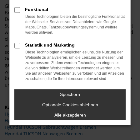
Glückwunsch: der Hyundai TUCSON passt perfekt nach
Funktional
Bremen und ist ganz sicher das passende Fahrzeug für Sie.
Diese Technologien bieten die bestmögliche Funktionalität
Der Vorteil dieses Modells besteht darin, dass sowohl der
der Webseite. Services von Drittanbietern wie Google
Stadtverkehr als auch längere Strecken souverän gemeistert
Maps, Chats, Fahrzeugbewertungssystem und weitere
werden. Hinzu kommt eine herausragende Ausstattung und
werden aktiviert.
eine enorme Effizienz hinsichtlich der Motorisierung. Wir
von Budde Automobile bieten Ihnen den Hyundai TUCSON
Statistik und Marketing
sowohl als Neuwagen als auch als EU-Import sowie als
Diese Technologien ermöglichen es uns, die Nutzung der
Gebraucht- oder Jahreswagen. Entsprechend haben Sie die
Webseite zu analysieren, um die Leistung zu messen und
zu verbessern. Zudem werden Technologien eingesetzt,
ganz große Auswahl und entscheiden komplett selbst, mit
die von dritten Werbetreibenden verwendet werden, um
welchem Modell Sie fortan in Bremen unterwegs sind. Wir
Sie auf anderen Webseiten zu verfolgen und um Anzeigen
beraten Sie gerne und stehen Ihnen für all Ihre Fragen Rede
zu schalten, die für Ihre Interessen relevant sind.
und Antwort.
Speichern
Optionale Cookies ablehnen
Kategorie
Hyundai TUCSON Tageszulassung Bremen
Alle akzeptieren
Hyundai TUCSON Bremen
Hyundai TUCSON Gebrauchtwagen Bremen
Hyundai TUCSON Neuwagen Bremen