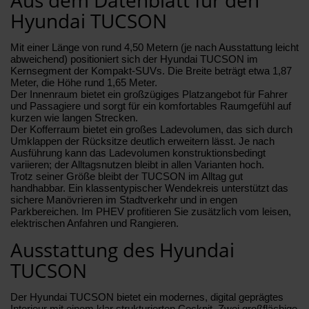
Hyundai TUCSON
Mit einer Länge von rund 4,50 Metern (je nach Ausstattung leicht
abweichend) positioniert sich der Hyundai TUCSON im
Kernsegment der Kompakt-SUVs. Die Breite beträgt etwa 1,87
Meter, die Höhe rund 1,65 Meter.
Der Innenraum bietet ein großzügiges Platzangebot für Fahrer
und Passagiere und sorgt für ein komfortables Raumgefühl auf
kurzen wie langen Strecken.
Der Kofferraum bietet ein großes Ladevolumen, das sich durch
Umklappen der Rücksitze deutlich erweitern lässt. Je nach
Ausführung kann das Ladevolumen konstruktionsbedingt
variieren; der Alltagsnutzen bleibt in allen Varianten hoch.
Trotz seiner Größe bleibt der TUCSON im Alltag gut
handhabbar. Ein klassentypischer Wendekreis unterstützt das
sichere Manövrieren im Stadtverkehr und in engen
Parkbereichen. Im PHEV profitieren Sie zusätzlich vom leisen,
elektrischen Anfahren und Rangieren.
Ausstattung des Hyundai
TUCSON
Der Hyundai TUCSON bietet ein modernes, digital geprägtes
Interieur mit einem klar strukturierten Cockpit. Zwei großflächige