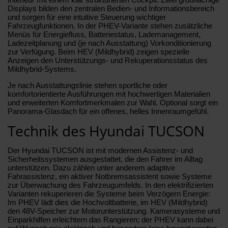
Displays bilden den zentralen Bedien- und Informationsbereich
und sorgen für eine intuitive Steuerung wichtiger
Fahrzeugfunktionen. In der PHEV-Variante stehen zusätzliche
Menüs für Energiefluss, Batteriestatus, Lademanagement,
Ladezeitplanung und (je nach Ausstattung) Vorkonditionierung
zur Verfügung. Beim HEV (Mildhybrid) zeigen spezielle
Anzeigen den Unterstützungs- und Rekuperationsstatus des
Mildhybrid-Systems.
Je nach Ausstattungslinie stehen sportliche oder
komfortorientierte Ausführungen mit hochwertigen Materialien
und erweiterten Komfortmerkmalen zur Wahl. Optional sorgt ein
Panorama-Glasdach für ein offenes, helles Innenraumgefühl.
Technik des Hyundai TUCSON
Der Hyundai TUCSON ist mit modernen Assistenz- und
Sicherheitssystemen ausgestattet, die den Fahrer im Alltag
unterstützen. Dazu zählen unter anderem adaptive
Fahrassistenz, ein aktiver Notbremsassistent sowie Systeme
zur Überwachung des Fahrzeugumfelds. In den elektrifizierten
Varianten rekuperieren die Systeme beim Verzögern Energie:
Im PHEV lädt dies die Hochvoltbatterie, im HEV (Mildhybrid)
den 48V-Speicher zur Motorunterstützung. Kamerasysteme und
Einparkhilfen erleichtern das Rangieren; der PHEV kann dabei