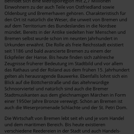
befindet sich eine Metropolregion mit 2,7 Millionen
Einwohnern zu der auch Teile von Ostfriedland sowie
Oldenburg und Bremerhaven gehören. Charakteristisch für
den Ort ist natürlich die Weser, die unweit von Bremen und
auf dem Territorium des Bundeslandes in die Nordsee
mündet. Bereits in der Antike siedelten hier Menschen und
Bremen selbst wurde schon im neunten Jahrhundert in
Urkunden erwähnt. Die Rolle als freie Reichsstadt existiert
seit 1186 und bald avancierte Bremen zu einem der
Eckpfeiler der Hanse. Bis heute finden sich zahlreiche
Zeugnisse früherer Bedeutung im Stadtbild und vor allem
das Rathaus und der Roland aus dem frühen 15. Jahrhundert
gelten als herausragende Bauwerke. Ebenfalls lohnt sich ein
Blick auf die Böttcherstraße und das altehrwürdige
Schnoorviertel und natürlich sind auch die Bremer
Stadtmusikanten aus dem gleichnamigen Märchen in Form
einer 1950er Jahre Bronze verewigt. Schön an Bremen ist
auch die Weserpromenade Schlachte und der St. Petri Dom.
Die Wirtschaft von Bremen lebt seit eh und je vom Handel
und dem maritimen Bereich. Bis heute existieren
verschiedene Reedereien in der Stadt und auch Handels-