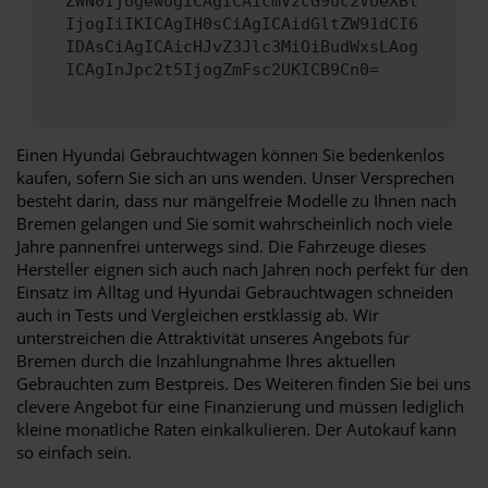
ZWN0IjogewogICAgICAicmVzcG9uc2VUeXBl
IjogIiIKICAgIH0sCiAgICAidGltZW91dCI6
IDAsCiAgICAicHJvZ3Jlc3MiOiBudWxsLAog
ICAgInJpc2t5IjogZmFsc2UKICB9Cn0=
Einen Hyundai Gebrauchtwagen können Sie bedenkenlos
kaufen, sofern Sie sich an uns wenden. Unser Versprechen
besteht darin, dass nur mängelfreie Modelle zu Ihnen nach
Bremen gelangen und Sie somit wahrscheinlich noch viele
Jahre pannenfrei unterwegs sind. Die Fahrzeuge dieses
Hersteller eignen sich auch nach Jahren noch perfekt für den
Einsatz im Alltag und Hyundai Gebrauchtwagen schneiden
auch in Tests und Vergleichen erstklassig ab. Wir
unterstreichen die Attraktivität unseres Angebots für
Bremen durch die Inzahlungnahme Ihres aktuellen
Gebrauchten zum Bestpreis. Des Weiteren finden Sie bei uns
clevere Angebot für eine Finanzierung und müssen lediglich
kleine monatliche Raten einkalkulieren. Der Autokauf kann
so einfach sein.