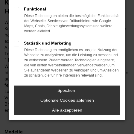
Kein Kompromiss, sondern ein 1a
Funktional
Hyundai Gebrauchtwagen für Bremen
Diese Technologien bieten die bestmögliche Funktionalität
der Webseite. Services von Drittanbietern wie Google
Wer sagt, dass ein Hyundai Gebrauchtwagen immer einen
Maps, Chats, Fahrzeugbewertungssystem und weitere
Kompromiss darstellen muss? Für Ihre Mobilität in Bremen
werden aktiviert.
handelt es sich um die erste Wahl, was vor allem am
exzellenten Preis-Leistungs-Verhältnis liegt. Bei Budde
Statistik und Marketing
Automobile finden Sie Hyundai Gebrauchtwagen in
Diese Technologien ermöglichen es uns, die Nutzung der
Topzustand. Wir verfügen auf einer Fläche von mehr als
Webseite zu analysieren, um die Leistung zu messen und
11.000 Quadratmetern über erstklassige
zu verbessern. Zudem werden Technologien eingesetzt,
Werkstattkapazitäten und lassen unsere Kfz-Meister genau
die von dritten Werbetreibenden verwendet werden, um
Sie auf anderen Webseiten zu verfolgen und um Anzeigen
hinschauen. Ein Hyundai Gebrauchtwagen gelangt erst dann
zu schalten, die für Ihre Interessen relevant sind.
auf die Straßen von Bremen, wenn keinerlei Mängel
festzustellen sind. Das betrifft sowohl die Karosserie und
Speichern
Lackierung als auch die „inneren Werte“ bis hin zu den
Verschleißteilen. Vertrauen Sie für Ihr neues Fahrzeug für
Optionale Cookies ablehnen
Bremen auf unseren Familienbetrieb und unsere
erstklassige Reputation.
Alle akzeptieren
Modelle