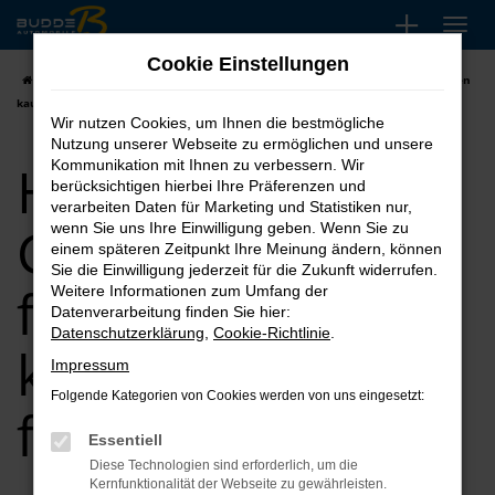
Zum
Hauptinhalt
Cookie Einstellungen
springen
Startseite
Bremen
Hyundai
Hyundai Gebrauchtwagen für Bremen
kaufen, leasen, finanzieren
Wir nutzen Cookies, um Ihnen die bestmögliche
Nutzung unserer Webseite zu ermöglichen und unsere
Hyundai
Kommunikation mit Ihnen zu verbessern. Wir
berücksichtigen hierbei Ihre Präferenzen und
verarbeiten Daten für Marketing und Statistiken nur,
Gebrauchtwagen
wenn Sie uns Ihre Einwilligung geben. Wenn Sie zu
einem späteren Zeitpunkt Ihre Meinung ändern, können
Sie die Einwilligung jederzeit für die Zukunft widerrufen.
für Bremen
Weitere Informationen zum Umfang der
Datenverarbeitung finden Sie hier:
Datenschutzerklärung
,
Cookie-Richtlinie
.
kaufen, leasen,
Impressum
Folgende Kategorien von Cookies werden von uns eingesetzt:
finanzieren
Essentiell
Diese Technologien sind erforderlich, um die
Kernfunktionalität der Webseite zu gewährleisten.