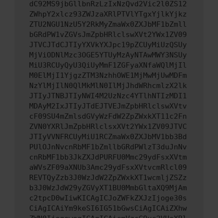
dC92MS9jbGllbnRzLzIxNzQvd2Vic2l0ZS12
ZWhpY2xlcz93ZWJzaXRlPTVlYTgxYjlkYjkz
ZTU2NGU1NzU5Y2RkMyZmaWx0ZXJbMF1bZmll
bGRdPW1vZGVsJmZpbHRlclswXVt2YWx1ZV09
JTVCJTdCJTIyYXVkYXJpc19pZCUyMiUzQSUy
MjViODNlMzc3OGE5YTUyMzAyNTAwMWY3NSUy
MiU3RCUyQyU3QiUyMmF1ZGFyaXNfaWQlMjIl
M0ElMjI1YjgzZTM3NzhhOWE1MjMwMjUwMDFm
NzYlMjIlN0QlMkMlN0IlMjJhdWRhcmlzX2lk
JTIyJTNBJTIyNWI4M2UzNzc4YTlhNTIzMDI1
MDAyM2IxJTIyJTdEJTVEJmZpbHRlclswXVtv
cF09SU4mZmlsdGVyWzFdW2ZpZWxkXT11c2Fn
ZVN0YXRlJmZpbHRlclsxXVt2YWx1ZV09JTVC
JTIyVVNFRCUyMiU1RCZmaWx0ZXJbMV1bb3Bd
PUlOJnNvcnRbMF1bZmllbGRdPWlzT3duJnNv
cnRbMF1bb3JkZXJdPURFU0Mmc29ydFsxXVtm
aWVsZF09aXNUb3Amc29ydFsxXVtvcmRlcl09
REVTQyZzb3J0WzJdW2ZpZWxkXT1wcmljZSZz
b3J0WzJdW29yZGVyXT1BU0MmbGltaXQ9MjAm
c2tpcD0wIiwKICAgICJoZWFkZXJzIjoge30s
CiAgICAiYm9keSI6IG51bGwsCiAgICAiZXhw