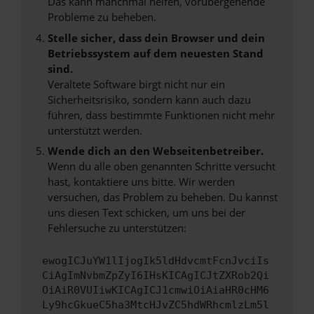
Das kann manchmal helfen, vorübergehende
Probleme zu beheben.
Stelle sicher, dass dein Browser und dein
Betriebssystem auf dem neuesten Stand
sind.
Veraltete Software birgt nicht nur ein
Sicherheitsrisiko, sondern kann auch dazu
führen, dass bestimmte Funktionen nicht mehr
unterstützt werden.
Wende dich an den Webseitenbetreiber.
Wenn du alle oben genannten Schritte versucht
hast, kontaktiere uns bitte. Wir werden
versuchen, das Problem zu beheben. Du kannst
uns diesen Text schicken, um uns bei der
Fehlersuche zu unterstützen:
ewogICJuYW1lIjogIk5ldHdvcmtFcnJvciIs
CiAgImNvbmZpZyI6IHsKICAgICJtZXRob2Qi
OiAiR0VUIiwKICAgICJ1cmwiOiAiaHR0cHM6
Ly9hcGkueC5ha3MtcHJvZC5hdWRhcmlzLm5l