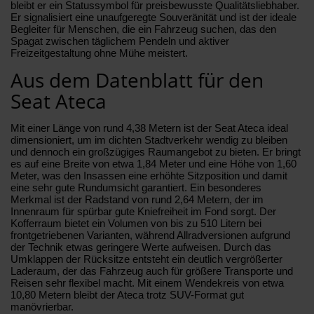
bleibt er ein Statussymbol für preisbewusste Qualitätsliebhaber.
Er signalisiert eine unaufgeregte Souveränität und ist der ideale
Begleiter für Menschen, die ein Fahrzeug suchen, das den
Spagat zwischen täglichem Pendeln und aktiver
Freizeitgestaltung ohne Mühe meistert.
Aus dem Datenblatt für den
Seat Ateca
Mit einer Länge von rund 4,38 Metern ist der Seat Ateca ideal
dimensioniert, um im dichten Stadtverkehr wendig zu bleiben
und dennoch ein großzügiges Raumangebot zu bieten. Er bringt
es auf eine Breite von etwa 1,84 Meter und eine Höhe von 1,60
Meter, was den Insassen eine erhöhte Sitzposition und damit
eine sehr gute Rundumsicht garantiert. Ein besonderes
Merkmal ist der Radstand von rund 2,64 Metern, der im
Innenraum für spürbar gute Kniefreiheit im Fond sorgt. Der
Kofferraum bietet ein Volumen von bis zu 510 Litern bei
frontgetriebenen Varianten, während Allradversionen aufgrund
der Technik etwas geringere Werte aufweisen. Durch das
Umklappen der Rücksitze entsteht ein deutlich vergrößerter
Laderaum, der das Fahrzeug auch für größere Transporte und
Reisen sehr flexibel macht. Mit einem Wendekreis von etwa
10,80 Metern bleibt der Ateca trotz SUV-Format gut
manövrierbar.