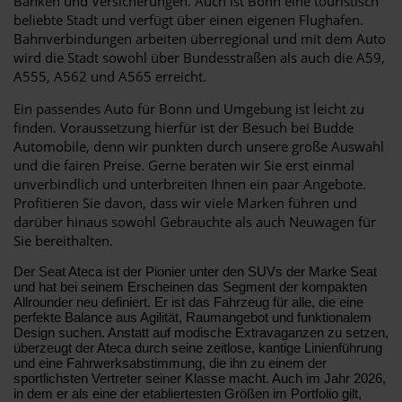
Banken und Versicherungen. Auch ist Bonn eine touristisch
beliebte Stadt und verfügt über einen eigenen Flughafen.
Bahnverbindungen arbeiten überregional und mit dem Auto
wird die Stadt sowohl über Bundesstraßen als auch die A59,
A555, A562 und A565 erreicht.
Ein passendes Auto für Bonn und Umgebung ist leicht zu
finden. Voraussetzung hierfür ist der Besuch bei Budde
Automobile, denn wir punkten durch unsere große Auswahl
und die fairen Preise. Gerne beraten wir Sie erst einmal
unverbindlich und unterbreiten Ihnen ein paar Angebote.
Profitieren Sie davon, dass wir viele Marken führen und
darüber hinaus sowohl Gebrauchte als auch Neuwagen für
Sie bereithalten.
Der Seat Ateca ist der Pionier unter den SUVs der Marke Seat
und hat bei seinem Erscheinen das Segment der kompakten
Allrounder neu definiert. Er ist das Fahrzeug für alle, die eine
perfekte Balance aus Agilität, Raumangebot und funktionalem
Design suchen. Anstatt auf modische Extravaganzen zu setzen,
überzeugt der Ateca durch seine zeitlose, kantige Linienführung
und eine Fahrwerksabstimmung, die ihn zu einem der
sportlichsten Vertreter seiner Klasse macht. Auch im Jahr 2026,
in dem er als eine der etabliertesten Größen im Portfolio gilt,