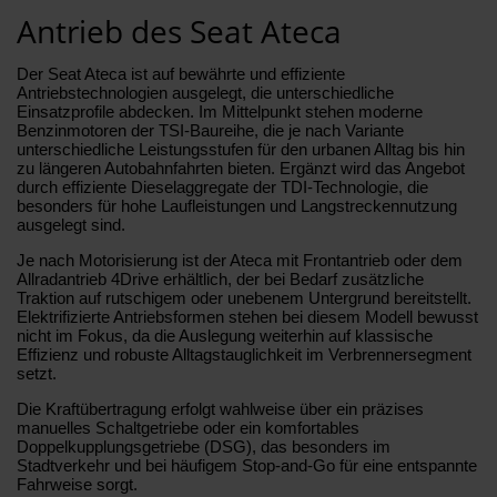
Antrieb des Seat Ateca
Der Seat Ateca ist auf bewährte und effiziente
Antriebstechnologien ausgelegt, die unterschiedliche
Einsatzprofile abdecken. Im Mittelpunkt stehen moderne
Benzinmotoren der TSI-Baureihe, die je nach Variante
unterschiedliche Leistungsstufen für den urbanen Alltag bis hin
zu längeren Autobahnfahrten bieten. Ergänzt wird das Angebot
durch effiziente Dieselaggregate der TDI-Technologie, die
besonders für hohe Laufleistungen und Langstreckennutzung
ausgelegt sind.
Je nach Motorisierung ist der Ateca mit Frontantrieb oder dem
Allradantrieb 4Drive erhältlich, der bei Bedarf zusätzliche
Traktion auf rutschigem oder unebenem Untergrund bereitstellt.
Elektrifizierte Antriebsformen stehen bei diesem Modell bewusst
nicht im Fokus, da die Auslegung weiterhin auf klassische
Effizienz und robuste Alltagstauglichkeit im Verbrennersegment
setzt.
Die Kraftübertragung erfolgt wahlweise über ein präzises
manuelles Schaltgetriebe oder ein komfortables
Doppelkupplungsgetriebe (DSG), das besonders im
Stadtverkehr und bei häufigem Stop-and-Go für eine entspannte
Fahrweise sorgt.