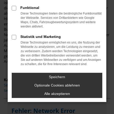
ist ganz sicher das passende Fahrzeug für Sie. Der Vorteil
dieses Modells besteht darin, dass sowohl der Stadtverkehr
Funktional
als auch längere Strecken souverän gemeistert werden.
Diese Technologien bieten die bestmögliche Funktionalität
Hinzu kommt eine herausragende Ausstattung und eine
der Webseite. Services von Drittanbietern wie Google
Maps, Chats, Fahrzeugbewertungssystem und weitere
enorme Effizienz hinsichtlich der Motorisierung. Wir von
werden aktiviert.
Budde Automobile bieten Ihnen den Seat Ateca sowohl als
Neuwagen als auch als EU-Import sowie als Gebraucht- oder
Statistik und Marketing
Jahreswagen. Entsprechend haben Sie die ganz große
Diese Technologien ermöglichen es uns, die Nutzung der
Auswahl und entscheiden komplett selbst, mit welchem
Webseite zu analysieren, um die Leistung zu messen und
Modell Sie fortan in Bonn unterwegs sind. Wir beraten Sie
zu verbessern. Zudem werden Technologien eingesetzt,
gerne und stehen Ihnen für all Ihre Fragen Rede und
die von dritten Werbetreibenden verwendet werden, um
Sie auf anderen Webseiten zu verfolgen und um Anzeigen
Antwort.
zu schalten, die für Ihre Interessen relevant sind.
Speichern
Kategorie
Seat Ateca Gebrauchtwagen Bonn
Optionale Cookies ablehnen
Seat Ateca Tageszulassung Bonn
Alle akzeptieren
Fehler: Network Error