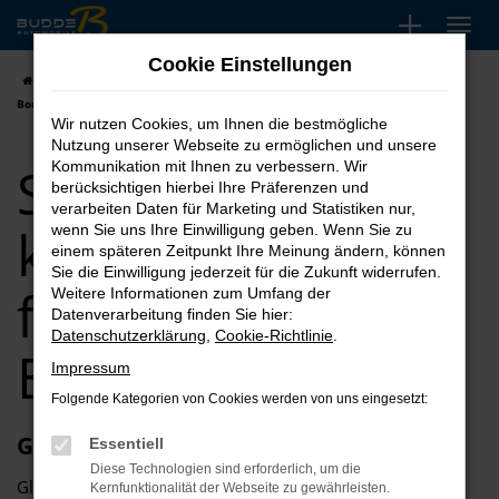
Zum
Hauptinhalt
Cookie Einstellungen
springen
Startseite
Bonn
Seat
Seat Ateca kaufen, leasen, finanzieren für
Bonn
Wir nutzen Cookies, um Ihnen die bestmögliche
Nutzung unserer Webseite zu ermöglichen und unsere
Seat Ateca
Kommunikation mit Ihnen zu verbessern. Wir
berücksichtigen hierbei Ihre Präferenzen und
verarbeiten Daten für Marketing und Statistiken nur,
kaufen, leasen,
wenn Sie uns Ihre Einwilligung geben. Wenn Sie zu
einem späteren Zeitpunkt Ihre Meinung ändern, können
Sie die Einwilligung jederzeit für die Zukunft widerrufen.
finanzieren für
Weitere Informationen zum Umfang der
Datenverarbeitung finden Sie hier:
Datenschutzerklärung
,
Cookie-Richtlinie
.
Bonn
Impressum
Folgende Kategorien von Cookies werden von uns eingesetzt:
Glückwunsch zum Seat Ateca in Bonn
Essentiell
Diese Technologien sind erforderlich, um die
Glückwunsch: der Seat Ateca passt perfekt nach Bonn und
Kernfunktionalität der Webseite zu gewährleisten.