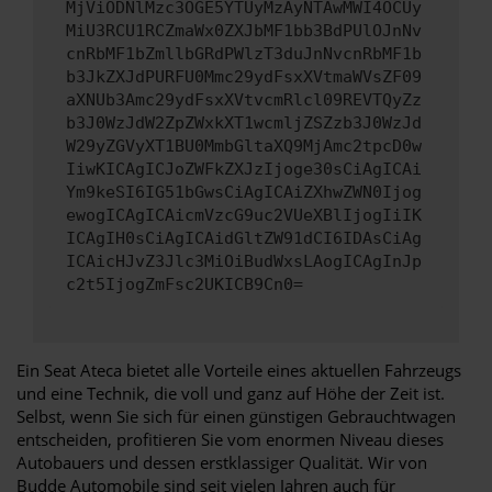
MjViODNlMzc3OGE5YTUyMzAyNTAwMWI4OCUy
MiU3RCU1RCZmaWx0ZXJbMF1bb3BdPUlOJnNv
cnRbMF1bZmllbGRdPWlzT3duJnNvcnRbMF1b
b3JkZXJdPURFU0Mmc29ydFsxXVtmaWVsZF09
aXNUb3Amc29ydFsxXVtvcmRlcl09REVTQyZz
b3J0WzJdW2ZpZWxkXT1wcmljZSZzb3J0WzJd
W29yZGVyXT1BU0MmbGltaXQ9MjAmc2tpcD0w
IiwKICAgICJoZWFkZXJzIjoge30sCiAgICAi
Ym9keSI6IG51bGwsCiAgICAiZXhwZWN0Ijog
ewogICAgICAicmVzcG9uc2VUeXBlIjogIiIK
ICAgIH0sCiAgICAidGltZW91dCI6IDAsCiAg
ICAicHJvZ3Jlc3MiOiBudWxsLAogICAgInJp
c2t5IjogZmFsc2UKICB9Cn0=
Ein Seat Ateca bietet alle Vorteile eines aktuellen Fahrzeugs
und eine Technik, die voll und ganz auf Höhe der Zeit ist.
Selbst, wenn Sie sich für einen günstigen Gebrauchtwagen
entscheiden, profitieren Sie vom enormen Niveau dieses
Autobauers und dessen erstklassiger Qualität. Wir von
Budde Automobile sind seit vielen Jahren auch für