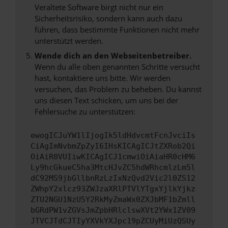
Veraltete Software birgt nicht nur ein
Sicherheitsrisiko, sondern kann auch dazu
führen, dass bestimmte Funktionen nicht mehr
unterstützt werden.
Wende dich an den Webseitenbetreiber.
Wenn du alle oben genannten Schritte versucht
hast, kontaktiere uns bitte. Wir werden
versuchen, das Problem zu beheben. Du kannst
uns diesen Text schicken, um uns bei der
Fehlersuche zu unterstützen:
ewogICJuYW1lIjogIk5ldHdvcmtFcnJvciIs
CiAgImNvbmZpZyI6IHsKICAgICJtZXRob2Qi
OiAiR0VUIiwKICAgICJ1cmwiOiAiaHR0cHM6
Ly9hcGkueC5ha3MtcHJvZC5hdWRhcmlzLm5l
dC92MS9jbGllbnRzLzIxNzQvd2Vic2l0ZS12
ZWhpY2xlcz93ZWJzaXRlPTVlYTgxYjlkYjkz
ZTU2NGU1NzU5Y2RkMyZmaWx0ZXJbMF1bZmll
bGRdPW1vZGVsJmZpbHRlclswXVt2YWx1ZV09
JTVCJTdCJTIyYXVkYXJpc19pZCUyMiUzQSUy