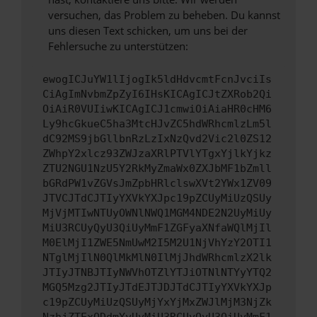
versuchen, das Problem zu beheben. Du kannst
uns diesen Text schicken, um uns bei der
Fehlersuche zu unterstützen:
ewogICJuYW1lIjogIk5ldHdvcmtFcnJvciIs
CiAgImNvbmZpZyI6IHsKICAgICJtZXRob2Qi
OiAiR0VUIiwKICAgICJ1cmwiOiAiaHR0cHM6
Ly9hcGkueC5ha3MtcHJvZC5hdWRhcmlzLm5l
dC92MS9jbGllbnRzLzIxNzQvd2Vic2l0ZS12
ZWhpY2xlcz93ZWJzaXRlPTVlYTgxYjlkYjkz
ZTU2NGU1NzU5Y2RkMyZmaWx0ZXJbMF1bZmll
bGRdPW1vZGVsJmZpbHRlclswXVt2YWx1ZV09
JTVCJTdCJTIyYXVkYXJpc19pZCUyMiUzQSUy
MjVjMTIwNTUyOWNlNWQ1MGM4NDE2N2UyMiUy
MiU3RCUyQyU3QiUyMmF1ZGFyaXNfaWQlMjIl
M0ElMjI1ZWE5NmUwM2I5M2U1NjVhYzY2OTI1
NTglMjIlN0QlMkMlN0IlMjJhdWRhcmlzX2lk
JTIyJTNBJTIyNWVhOTZlYTJiOTNlNTYyYTQ2
MGQ5Mzg2JTIyJTdEJTJDJTdCJTIyYXVkYXJp
c19pZCUyMiUzQSUyMjYxYjMxZWJlMjM3NjZk