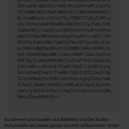
NzhjZTExODdmYyUyMiU3RCUyQyU3QiUyMmF1
ZGFyaXNfaWQlMjIlM0ElMjI2MjYwMTZiNzFh
YTJlNWYxN2FlNmM3NWUlMjIlN0QlMkMlN0Il
MjJhdWRhcmlzX2lkJTIyJTNBJTIyNjZlMTcx
ODc5MzkwYmQ4YWVmMGJkN2E0JTIyJTdEJTVE
JmZpbHRlclswXVtvcF09SU4mc29ydFswXVtm
aWVsZF09aXNPd24mc29ydFswXVtvcmRlcl09
REVTQyZzb3J0WzFdW2ZpZWxkXT1pc1RvcCZz
b3J0WzFdW29yZGVyXT1ERVNDJnNvcnRbMl1b
ZmllbGRdPXByaWNlJnNvcnRbMl1bb3JkZXJd
PUFTQyZsaW1pdD0yMCZza2lwPTAiLAogICAg
ImhlYWRlcnMiOiB7fSwKICAgICJib2R5Ijog
bnVsbCwKICAgICJleHBlY3QiOiB7CiAgICAg
ICJyZXNwb25zZVR5cGUiOiAiIgogICAgfSwK
ICAgICJ0aW1lb3V0IjogMCwKICAgICJwcm9n
cmVzcyI6IG51bGwsCiAgICAicmlza3kiOiBm
YWxzZQogIH0KfQ==
Kundinnen und Kunden aus Bielefeld sind bei Budde
Automobile seit vielen Jahren herzlich willkommen. Unser