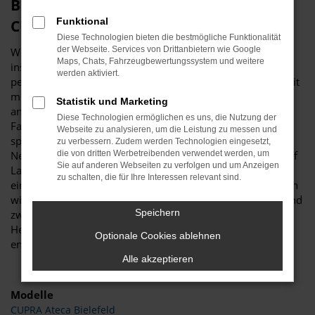
Budde Automobile – perfekt für Ihren
Funktional
CUPRA in Bielefeld
Diese Technologien bieten die bestmögliche Funktionalität
der Webseite. Services von Drittanbietern wie Google
Wer einen CUPRA für Fahrten in Bielefeld und Umgebung
Maps, Chats, Fahrzeugbewertungssystem und weitere
ins Auge gefasst hat, erhält bei Budde Automobile die
werden aktiviert.
perfekte Beratung. Unser Unternehmen beschäftigt sich seit
mehr als 25 Jahren mit Autos und legt den Fokus unter
Statistik und Marketing
anderem auf CUPRA. Wir sind von der Qualität der
Diese Technologien ermöglichen es uns, die Nutzung der
Fahrzeuge dieses Herstellers überzeugt und haben sowohl
Webseite zu analysieren, um die Leistung zu messen und
spannende und günstige Gebrauchtwagen als auch
zu verbessern. Zudem werden Technologien eingesetzt,
Neufahrzeuge, EU-Fahrzeuge sowie Jahreswagen für Sie auf
die von dritten Werbetreibenden verwendet werden, um
Sie auf anderen Webseiten zu verfolgen und um Anzeigen
Lager. Wer in Bielefeld lebt, hat es nicht weit zu uns. Auf
zu schalten, die für Ihre Interessen relevant sind.
einem Gelände von mehr als 11.000 Quadratmetern bieten
wir alles, was das Herz eines Autointeressierten begehrt und
Speichern
zwar sowohl jede Menge Werkstattfläche mit mehrere
Hebebühnen als auch angenehme Verkaufsräume mit
Optionale Cookies ablehnen
enormer Auswahl.
Alle akzeptieren
Modelle
CUPRA Ateca Bielefeld