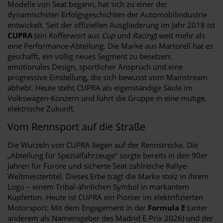
Modelle von Seat begann, hat sich zu einer der
dynamischsten Erfolgsgeschichten der Automobilindustrie
entwickelt. Seit der offiziellen Ausgliederung im Jahr 2018 ist
CUPRA
(ein Kofferwort aus
Cup
und
Racing
) weit mehr als
eine Performance-Abteilung. Die Marke aus Martorell hat es
geschafft, ein völlig neues Segment zu besetzen:
emotionales Design, sportlicher Anspruch und eine
progressive Einstellung, die sich bewusst vom Mainstream
abhebt. Heute steht CUPRA als eigenständige Säule im
Volkswagen-Konzern und führt die Gruppe in eine mutige,
elektrische Zukunft.
Vom Rennsport auf die Straße
Die Wurzeln von CUPRA liegen auf der Rennstrecke. Die
„Abteilung für Spezialfahrzeuge“ sorgte bereits in den 90er
Jahren für Furore und sicherte Seat zahlreiche Rallye-
Weltmeistertitel. Dieses Erbe trägt die Marke stolz in ihrem
Logo – einem Tribal-ähnlichen Symbol in markantem
Kupferton. Heute ist CUPRA ein Pionier im elektrifizierten
Motorsport: Mit dem Engagement in der
Formula E
(unter
anderem als Namensgeber des Madrid E-Prix 2026) und der