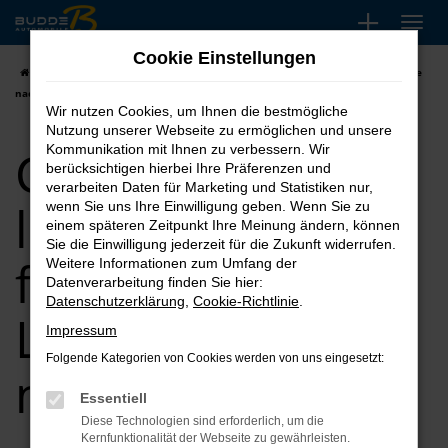
Zum
Hauptinhalt
Cookie Einstellungen
springen
Startseite
Bielefeld
CUPRA kaufen, leasen finanzieren | Lieferservice
nach Bielefeld
Wir nutzen Cookies, um Ihnen die bestmögliche
Nutzung unserer Webseite zu ermöglichen und unsere
CUPRA kaufen,
Kommunikation mit Ihnen zu verbessern. Wir
berücksichtigen hierbei Ihre Präferenzen und
verarbeiten Daten für Marketing und Statistiken nur,
leasen
wenn Sie uns Ihre Einwilligung geben. Wenn Sie zu
einem späteren Zeitpunkt Ihre Meinung ändern, können
Sie die Einwilligung jederzeit für die Zukunft widerrufen.
finanzieren |
Weitere Informationen zum Umfang der
Datenverarbeitung finden Sie hier:
Datenschutzerklärung
,
Cookie-Richtlinie
.
Lieferservice
Impressum
Folgende Kategorien von Cookies werden von uns eingesetzt:
nach Bielefeld
Essentiell
Diese Technologien sind erforderlich, um die
Kernfunktionalität der Webseite zu gewährleisten.