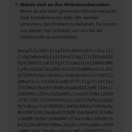
Wende dich an den Webseitenbetreiber.
Wenn du alle oben genannten Schritte versucht
hast, kontaktiere uns bitte. Wir werden
versuchen, das Problem zu beheben. Du kannst
uns diesen Text schicken, um uns bei der
Fehlersuche zu unterstützen:
ewogICJuYW1lIjogIk5ldHdvcmtFcnJvciIs
CiAgImNvbmZpZyI6IHsKICAgICJtZXRob2Qi
OiAiR0VUIiwKICAgICJ1cmwiOiAiaHR0cHM6
Ly9hcGkueC5ha3MtcHJvZC5hdWRhcmlzLm5l
dC92MS9jbGllbnRzLzIxNzQvd2Vic2l0ZS12
ZWhpY2xlcz93ZWJzaXRlPTVlYTgxYjlkYjkz
ZTU2NGU1NzU5Y2RkMyZmaWx0ZXJbMF1bZmll
bGRdPW1vZGVsJmZpbHRlclswXVt2YWx1ZV09
JTVCJTdCJTIyYXVkYXJpc19pZCUyMiUzQSUy
MjYxNjgzYzVlMGM5NjJmM2Q3ODAzY2VhNyUy
MiU3RCU1RCZmaWx0ZXJbMF1bb3BdPUlOJnNv
cnRbMF1bZmllbGRdPWlzT3duJnNvcnRbMF1b
b3JkZXJdPURFU0Mmc29ydFsxXVtmaWVsZF09
aXNUb3Amc29ydFsxXVtvcmRlcl09REVTQyZz