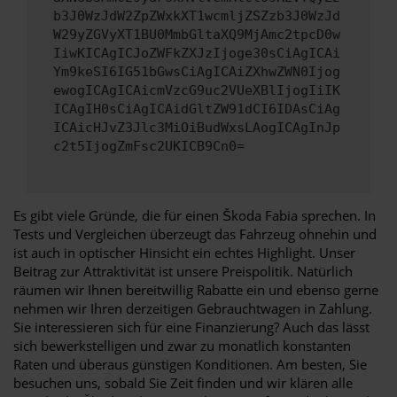
b3J0WzJdW2ZpZWxkXT1wcmljZSZzb3J0WzJd
W29yZGVyXT1BU0MmbGltaXQ9MjAmc2tpcD0w
IiwKICAgICJoZWFkZXJzIjoge30sCiAgICAi
Ym9keSI6IG51bGwsCiAgICAiZXhwZWN0Ijog
ewogICAgICAicmVzcG9uc2VUeXBlIjogIiIK
ICAgIH0sCiAgICAidGltZW91dCI6IDAsCiAg
ICAicHJvZ3Jlc3MiOiBudWxsLAogICAgInJp
c2t5IjogZmFsc2UKICB9Cn0=
Es gibt viele Gründe, die für einen Škoda Fabia sprechen. In
Tests und Vergleichen überzeugt das Fahrzeug ohnehin und
ist auch in optischer Hinsicht ein echtes Highlight. Unser
Beitrag zur Attraktivität ist unsere Preispolitik. Natürlich
räumen wir Ihnen bereitwillig Rabatte ein und ebenso gerne
nehmen wir Ihren derzeitigen Gebrauchtwagen in Zahlung.
Sie interessieren sich für eine Finanzierung? Auch das lässt
sich bewerkstelligen und zwar zu monatlich konstanten
Raten und überaus günstigen Konditionen. Am besten, Sie
besuchen uns, sobald Sie Zeit finden und wir klären alle