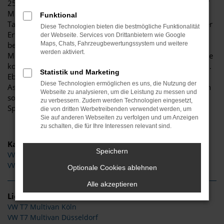
25 Jahren Fahrzeugen aller Art und liefert Ihnen den VW T7
Multivan sowohl als klassischen Neuwagen als auch als
Funktional
Tageszulassung oder gebraucht und als Jahreswagen. Unser
Diese Technologien bieten die bestmögliche Funktionalität
Erfahrung ist Ihr Vorteil, denn wir wissen genau, worauf es
der Webseite. Services von Drittanbietern wie Google
bei einem VW T7 Multivan ankommt und welche
Maps, Chats, Fahrzeugbewertungssystem und weitere
werden aktiviert.
Möglichkeiten dieses Fahrzeug bietet. Gerne beraten wir Sie
kompetent und entsprechend Ihrer individuellen Vorgaben.
Statistik und Marketing
Ebenso sind wir jederzeit gerne bereits, die zahlreichen
Diese Technologien ermöglichen es uns, die Nutzung der
Assistenten und Sicherheitssysteme zu erläutern und Ihnen
Webseite zu analysieren, um die Leistung zu messen und
so ein 100-prozentiges Fahrvergnügen zu ermöglichen.
zu verbessern. Zudem werden Technologien eingesetzt,
Sprechen Sie uns an.
die von dritten Werbetreibenden verwendet werden, um
Sie auf anderen Webseiten zu verfolgen und um Anzeigen
zu schalten, die für Ihre Interessen relevant sind.
Kategorie
Speichern
VW T7 Multivan Tageszulassung
VW T7 Multivan Gebrauchtwagen
Optionale Cookies ablehnen
Alle akzeptieren
Lieferservice
VW T7 Multivan Köln
VW T7 Multivan Düsseldorf