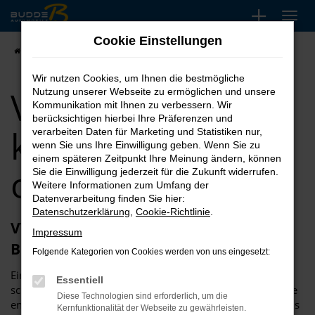
Zum
Hauptinhalt
Cookie Einstellungen
springen
Startseite
VW
VW T7 Multivan kaufen, leasen oder finanzieren
Wir nutzen Cookies, um Ihnen die bestmögliche
VW T7 Multivan
Nutzung unserer Webseite zu ermöglichen und unsere
Kommunikation mit Ihnen zu verbessern. Wir
berücksichtigen hierbei Ihre Präferenzen und
kaufen, leasen
verarbeiten Daten für Marketing und Statistiken nur,
wenn Sie uns Ihre Einwilligung geben. Wenn Sie zu
einem späteren Zeitpunkt Ihre Meinung ändern, können
oder finanzieren
Sie die Einwilligung jederzeit für die Zukunft widerrufen.
Weitere Informationen zum Umfang der
Datenverarbeitung finden Sie hier:
Datenschutzerklärung
,
Cookie-Richtlinie
.
VW T7 Multivan – große Auswahl bei
Impressum
Budde
Folgende Kategorien von Cookies werden von uns eingesetzt:
Einen VW T7 Multivan finden Sie heutzutage einfach und
Essentiell
schnell, insbesondere, wenn Sie sich für Automobile Budde
Diese Technologien sind erforderlich, um die
entscheiden. Unser Unternehmen widmet sich seit mehr als
Kernfunktionalität der Webseite zu gewährleisten.