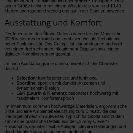
Urlaubsfahrten, Familienbedarf oder größere Transporte. Trotz
seiner Größe bleibt er mit einem Wendekreis von rund 10,40
Metern überraschend wendig und gut in der Stadt zu bewegen.
Ausstattung und Komfort
Der Innenraum des Škoda Octavia wurde für das Modelljahr
2026 weiter modernisiert und kombiniert digitale Technik mit
hoher Funktionalität. Das Cockpit ist klar strukturiert und wird
von einem frei stehenden Infotainment-Display sowie einem
digitalen Kombiinstrument geprägt.
Je nach Ausstattungslinie unterscheidet sich der Charakter
deutlich:
Selection
: komfortorientiert und funktional
Sportline
: sportlich mit dunklen Akzenten und
dynamischem Design
L&K (Laurin & Klement)
: besonders hochwertig mit
maximalem Komfortanspruch
Im Innenraum kommen hochwertige Materialien, ergonomische
Sitze und eine Ambientebeleuchtung zum Einsatz, die das
Raumgefühl deutlich aufwertet. Typisch für Škoda sind zudem
zahlreiche praktische Details aus der „Simply Clever“-
Philosophie, darunter flexible Ablagen, clevere Halterungen und
durchdachte Stauraumlösungen für den Alltag.