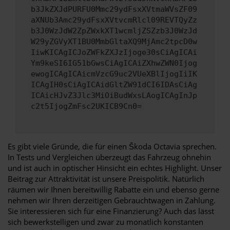
b3JkZXJdPURFU0Mmc29ydFsxXVtmaWVsZF09
aXNUb3Amc29ydFsxXVtvcmRlcl09REVTQyZz
b3J0WzJdW2ZpZWxkXT1wcmljZSZzb3J0WzJd
W29yZGVyXT1BU0MmbGltaXQ9MjAmc2tpcD0w
IiwKICAgICJoZWFkZXJzIjoge30sCiAgICAi
Ym9keSI6IG51bGwsCiAgICAiZXhwZWN0Ijog
ewogICAgICAicmVzcG9uc2VUeXBlIjogIiIK
ICAgIH0sCiAgICAidGltZW91dCI6IDAsCiAg
ICAicHJvZ3Jlc3MiOiBudWxsLAogICAgInJp
c2t5IjogZmFsc2UKICB9Cn0=
Es gibt viele Gründe, die für einen Škoda Octavia sprechen.
In Tests und Vergleichen überzeugt das Fahrzeug ohnehin
und ist auch in optischer Hinsicht ein echtes Highlight. Unser
Beitrag zur Attraktivität ist unsere Preispolitik. Natürlich
räumen wir Ihnen bereitwillig Rabatte ein und ebenso gerne
nehmen wir Ihren derzeitigen Gebrauchtwagen in Zahlung.
Sie interessieren sich für eine Finanzierung? Auch das lässt
sich bewerkstelligen und zwar zu monatlich konstanten