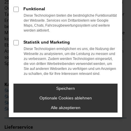
25 Jahren Fahrzeugen aller Art und liefert Ihnen den Škoda
Octavia sowohl als klassischen Neuwagen als auch als
Funktional
Tageszulassung oder gebraucht und als Jahreswagen. Unser
Diese Technologien bieten die bestmögliche Funktionalität
Erfahrung ist Ihr Vorteil, denn wir wissen genau, worauf es
der Webseite. Services von Drittanbietern wie Google
bei einem Škoda Octavia ankommt und welche
Maps, Chats, Fahrzeugbewertungssystem und weitere
werden aktiviert.
Möglichkeiten dieses Fahrzeug bietet. Gerne beraten wir Sie
kompetent und entsprechend Ihrer individuellen Vorgaben.
Statistik und Marketing
Ebenso sind wir jederzeit gerne bereits, die zahlreichen
Diese Technologien ermöglichen es uns, die Nutzung der
Assistenten und Sicherheitssysteme zu erläutern und Ihnen
Webseite zu analysieren, um die Leistung zu messen und
so ein 100-prozentiges Fahrvergnügen zu ermöglichen.
zu verbessern. Zudem werden Technologien eingesetzt,
Sprechen Sie uns an.
die von dritten Werbetreibenden verwendet werden, um
Sie auf anderen Webseiten zu verfolgen und um Anzeigen
zu schalten, die für Ihre Interessen relevant sind.
Kategorie
Speichern
Škoda Octavia Tageszulassung
Škoda Octavia
Optionale Cookies ablehnen
Škoda Octavia Gebrauchtwagen
Alle akzeptieren
Škoda Octavia Jahreswagen
Lieferservice