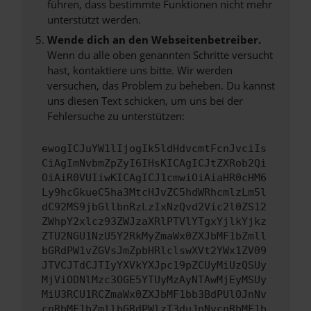
führen, dass bestimmte Funktionen nicht mehr
unterstützt werden.
Wende dich an den Webseitenbetreiber.
Wenn du alle oben genannten Schritte versucht
hast, kontaktiere uns bitte. Wir werden
versuchen, das Problem zu beheben. Du kannst
uns diesen Text schicken, um uns bei der
Fehlersuche zu unterstützen:
ewogICJuYW1lIjogIk5ldHdvcmtFcnJvciIs
CiAgImNvbmZpZyI6IHsKICAgICJtZXRob2Qi
OiAiR0VUIiwKICAgICJ1cmwiOiAiaHR0cHM6
Ly9hcGkueC5ha3MtcHJvZC5hdWRhcmlzLm5l
dC92MS9jbGllbnRzLzIxNzQvd2Vic2l0ZS12
ZWhpY2xlcz93ZWJzaXRlPTVlYTgxYjlkYjkz
ZTU2NGU1NzU5Y2RkMyZmaWx0ZXJbMF1bZmll
bGRdPW1vZGVsJmZpbHRlclswXVt2YWx1ZV09
JTVCJTdCJTIyYXVkYXJpc19pZCUyMiUzQSUy
MjViODNlMzc3OGE5YTUyMzAyNTAwMjEyMSUy
MiU3RCU1RCZmaWx0ZXJbMF1bb3BdPUlOJnNv
cnRbMF1bZmllbGRdPWlzT3duJnNvcnRbMF1b