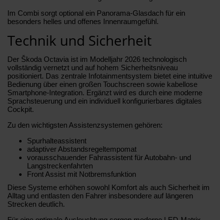
Im Combi sorgt optional ein Panorama-Glasdach für ein
besonders helles und offenes Innenraumgefühl.
Technik und Sicherheit
Der Škoda Octavia ist im Modelljahr 2026 technologisch
vollständig vernetzt und auf hohem Sicherheitsniveau
positioniert. Das zentrale Infotainmentsystem bietet eine intuitive
Bedienung über einen großen Touchscreen sowie kabellose
Smartphone-Integration. Ergänzt wird es durch eine moderne
Sprachsteuerung und ein individuell konfigurierbares digitales
Cockpit.
Zu den wichtigsten Assistenzsystemen gehören:
Spurhalteassistent
adaptiver Abstandsregeltempomat
vorausschauender Fahrassistent für Autobahn- und
Langstreckenfahrten
Front Assist mit Notbremsfunktion
Diese Systeme erhöhen sowohl Komfort als auch Sicherheit im
Alltag und entlasten den Fahrer insbesondere auf längeren
Strecken deutlich.
Für eine optimale Ausleuchtung sorgen moderne LED-Matrix-