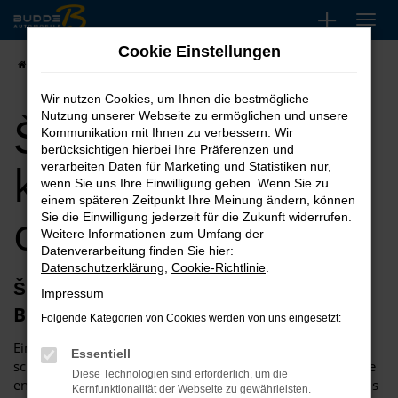
Zum
Hauptinhalt
Cookie Einstellungen
springen
Startseite
Škoda
Škoda Octavia kaufen, leasen oder finanzieren
Wir nutzen Cookies, um Ihnen die bestmögliche
Škoda Octavia
Nutzung unserer Webseite zu ermöglichen und unsere
Kommunikation mit Ihnen zu verbessern. Wir
berücksichtigen hierbei Ihre Präferenzen und
kaufen, leasen
verarbeiten Daten für Marketing und Statistiken nur,
wenn Sie uns Ihre Einwilligung geben. Wenn Sie zu
einem späteren Zeitpunkt Ihre Meinung ändern, können
oder finanzieren
Sie die Einwilligung jederzeit für die Zukunft widerrufen.
Weitere Informationen zum Umfang der
Datenverarbeitung finden Sie hier:
Datenschutzerklärung
,
Cookie-Richtlinie
.
Škoda Octavia – große Auswahl bei
Impressum
Budde
Folgende Kategorien von Cookies werden von uns eingesetzt:
Einen Škoda Octavia finden Sie heutzutage einfach und
Essentiell
schnell, insbesondere, wenn Sie sich für Automobile Budde
Diese Technologien sind erforderlich, um die
entscheiden. Unser Unternehmen widmet sich seit mehr als
Kernfunktionalität der Webseite zu gewährleisten.