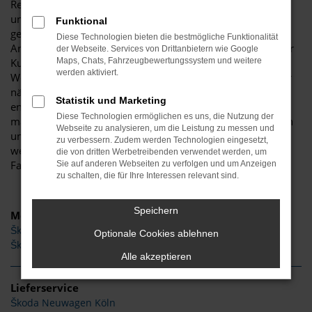
Reputation. Der Hersteller vereint gleichermaßen Tradition
und Aufbruchstimmung und spickt die Škoda Neuwagen
Funktional
geradezu mit Extras und cleveren Assistenzsystemen.
Diese Technologien bieten die bestmögliche Funktionalität
Angesichts der Fülle an Möglichkeiten, stehen viele unserer
der Webseite. Services von Drittanbietern wie Google
Kundinnen und Kunden regelrecht vor der Qual der Wahl.
Maps, Chats, Fahrzeugbewertungssystem und weitere
werden aktiviert.
Welches Modell soll es denn nun sein? Und wann steht der
nächste Generationswechsel an, der Škoda Neuwagen
Statistik und Marketing
entweder günstiger oder noch ein gutes Stück moderner
Diese Technologien ermöglichen es uns, die Nutzung der
macht? Wir beantworten gerne all Ihre Fragen und nehmen
Webseite zu analysieren, um die Leistung zu messen und
uns viel Zeit für die Beratung. Bei Budde Automobile
zu verbessern. Zudem werden Technologien eingesetzt,
werden Sie mit Sicherheit fündig und steigen in ein
die von dritten Werbetreibenden verwendet werden, um
Fahrzeug, das zu 100 Prozent zu Ihnen passt.
Sie auf anderen Webseiten zu verfolgen und um Anzeigen
zu schalten, die für Ihre Interessen relevant sind.
Speichern
Modelle
Škoda Karoq Neuwagen
Optionale Cookies ablehnen
Škoda Kamiq Neuwagen
Alle akzeptieren
Lieferservice
Škoda Neuwagen Köln