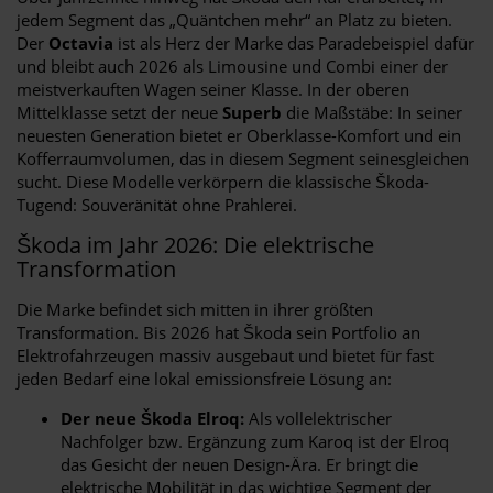
jedem Segment das „Quäntchen mehr“ an Platz zu bieten.
Der
Octavia
ist als Herz der Marke das Paradebeispiel dafür
und bleibt auch 2026 als Limousine und Combi einer der
meistverkauften Wagen seiner Klasse. In der oberen
Mittelklasse setzt der neue
Superb
die Maßstäbe: In seiner
neuesten Generation bietet er Oberklasse-Komfort und ein
Kofferraumvolumen, das in diesem Segment seinesgleichen
sucht. Diese Modelle verkörpern die klassische Škoda-
Tugend: Souveränität ohne Prahlerei.
Škoda im Jahr 2026: Die elektrische
Transformation
Die Marke befindet sich mitten in ihrer größten
Transformation. Bis 2026 hat Škoda sein Portfolio an
Elektrofahrzeugen massiv ausgebaut und bietet für fast
jeden Bedarf eine lokal emissionsfreie Lösung an:
Der neue Škoda Elroq:
Als vollelektrischer
Nachfolger bzw. Ergänzung zum Karoq ist der Elroq
das Gesicht der neuen Design-Ära. Er bringt die
elektrische Mobilität in das wichtige Segment der