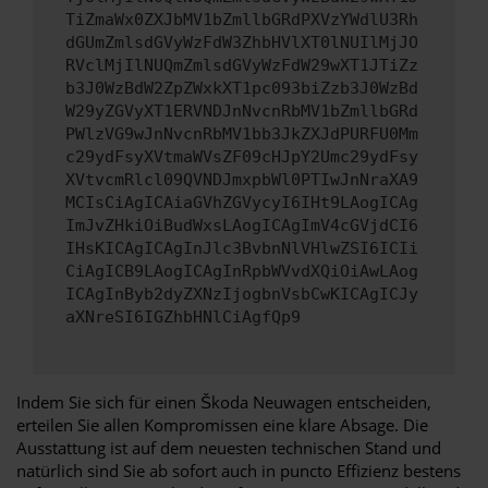
TiZmaWx0ZXJbMV1bZmllbGRdPXVzYWdlU3Rh
dGUmZmlsdGVyWzFdW3ZhbHVlXT0lNUIlMjJO
RVclMjIlNUQmZmlsdGVyWzFdW29wXT1JTiZz
b3J0WzBdW2ZpZWxkXT1pc093biZzb3J0WzBd
W29yZGVyXT1ERVNDJnNvcnRbMV1bZmllbGRd
PWlzVG9wJnNvcnRbMV1bb3JkZXJdPURFU0Mm
c29ydFsyXVtmaWVsZF09cHJpY2Umc29ydFsy
XVtvcmRlcl09QVNDJmxpbWl0PTIwJnNraXA9
MCIsCiAgICAiaGVhZGVycyI6IHt9LAogICAg
ImJvZHkiOiBudWxsLAogICAgImV4cGVjdCI6
IHsKICAgICAgInJlc3BvbnNlVHlwZSI6ICIi
CiAgICB9LAogICAgInRpbWVvdXQiOiAwLAog
ICAgInByb2dyZXNzIjogbnVsbCwKICAgICJy
aXNreSI6IGZhbHNlCiAgfQp9
Indem Sie sich für einen Škoda Neuwagen entscheiden,
erteilen Sie allen Kompromissen eine klare Absage. Die
Ausstattung ist auf dem neuesten technischen Stand und
natürlich sind Sie ab sofort auch in puncto Effizienz bestens