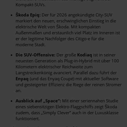
Kompakt-SUVs.
Škoda Epiq:
Der für 2026 angekündigte City-SUV
markiert den neuen, erschwinglichen Einstieg in die
elektrische Welt von Škoda. Mit kompakten
Außenmaßen und erstaunlich viel Platz im Inneren ist
er der legitime Nachfolger des Citigo-e für die
moderne Stadt.
Die SUV-Offensive:
Der große
Kodiaq
ist in seiner
neuesten Generation als Plug-in-Hybrid mit über 100
Kilometern elektrischer Reichweite zum
Langstreckenkönig avanciert. Parallel dazu führt der
Enyaq
(und das Enyaq Coupé) mit aktueller Software
und gesteigerter Effizienz die Riege der reinen Stromer
an.
Ausblick auf „Space“:
Mit einer seriennahen Studie
eines siebensitzigen Elektro-Flaggschiffs zeigt Škoda
zudem, dass „Simply Clever“ auch in der Luxusklasse
funktioniert.