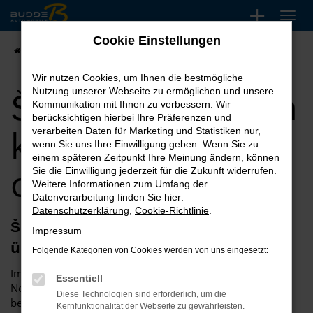
Zum
Hauptinhalt
Cookie Einstellungen
springen
Startseite
Škoda
Škoda Neuwagen kaufen, leasen oder finanzieren
Wir nutzen Cookies, um Ihnen die bestmögliche
Škoda Neuwagen
Nutzung unserer Webseite zu ermöglichen und unsere
Kommunikation mit Ihnen zu verbessern. Wir
berücksichtigen hierbei Ihre Präferenzen und
kaufen, leasen
verarbeiten Daten für Marketing und Statistiken nur,
wenn Sie uns Ihre Einwilligung geben. Wenn Sie zu
einem späteren Zeitpunkt Ihre Meinung ändern, können
oder finanzieren
Sie die Einwilligung jederzeit für die Zukunft widerrufen.
Weitere Informationen zum Umfang der
Datenverarbeitung finden Sie hier:
Datenschutzerklärung
,
Cookie-Richtlinie
.
Škoda Neuwagen – besonders
Impressum
überzeugend bei Budde
Folgende Kategorien von Cookies werden von uns eingesetzt:
Im Grunde genommen bedarf es bei einem Škoda
Essentiell
Neuwagen kaum noch der Argumente. Die Fahrzeuge sind
Diese Technologien sind erforderlich, um die
bekannt und genießen in Fachkreisen eine einzigartige
Kernfunktionalität der Webseite zu gewährleisten.