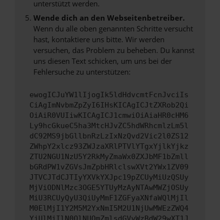
unterstützt werden.
Wende dich an den Webseitenbetreiber.
Wenn du alle oben genannten Schritte versucht
hast, kontaktiere uns bitte. Wir werden
versuchen, das Problem zu beheben. Du kannst
uns diesen Text schicken, um uns bei der
Fehlersuche zu unterstützen:
ewogICJuYW1lIjogIk5ldHdvcmtFcnJvciIs
CiAgImNvbmZpZyI6IHsKICAgICJtZXRob2Qi
OiAiR0VUIiwKICAgICJ1cmwiOiAiaHR0cHM6
Ly9hcGkueC5ha3MtcHJvZC5hdWRhcmlzLm5l
dC92MS9jbGllbnRzLzIxNzQvd2Vic2l0ZS12
ZWhpY2xlcz93ZWJzaXRlPTVlYTgxYjlkYjkz
ZTU2NGU1NzU5Y2RkMyZmaWx0ZXJbMF1bZmll
bGRdPW1vZGVsJmZpbHRlclswXVt2YWx1ZV09
JTVCJTdCJTIyYXVkYXJpc19pZCUyMiUzQSUy
MjViODNlMzc3OGE5YTUyMzAyNTAwMWZjOSUy
MiU3RCUyQyU3QiUyMmF1ZGFyaXNfaWQlMjIl
M0ElMjI1Y2M5M2YxNmI5M2U1NjUwMWEzZWQ4
YjUlMjIlN0QlNUQmZmlsdGVyWzBdW29wXT1J