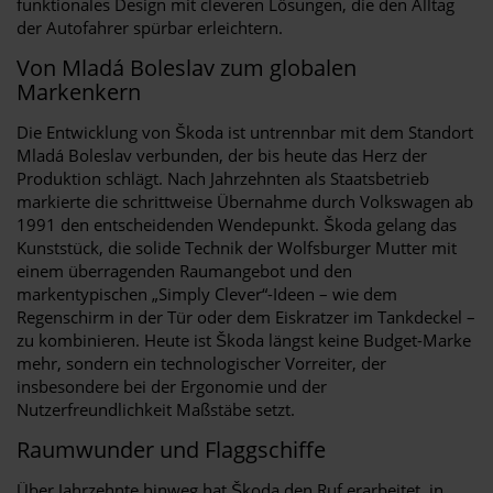
funktionales Design mit cleveren Lösungen, die den Alltag
der Autofahrer spürbar erleichtern.
Von Mladá Boleslav zum globalen
Markenkern
Die Entwicklung von Škoda ist untrennbar mit dem Standort
Mladá Boleslav verbunden, der bis heute das Herz der
Produktion schlägt. Nach Jahrzehnten als Staatsbetrieb
markierte die schrittweise Übernahme durch Volkswagen ab
1991 den entscheidenden Wendepunkt. Škoda gelang das
Kunststück, die solide Technik der Wolfsburger Mutter mit
einem überragenden Raumangebot und den
markentypischen „Simply Clever“-Ideen – wie dem
Regenschirm in der Tür oder dem Eiskratzer im Tankdeckel –
zu kombinieren. Heute ist Škoda längst keine Budget-Marke
mehr, sondern ein technologischer Vorreiter, der
insbesondere bei der Ergonomie und der
Nutzerfreundlichkeit Maßstäbe setzt.
Raumwunder und Flaggschiffe
Über Jahrzehnte hinweg hat Škoda den Ruf erarbeitet, in