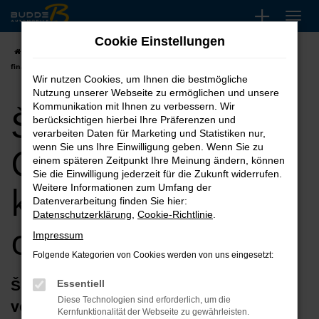
Zum
Hauptinhalt
Cookie Einstellungen
springen
Startseite
Škoda
Škoda Gebrauchtwagen kaufen, leasen oder
finanzieren
Wir nutzen Cookies, um Ihnen die bestmögliche
Nutzung unserer Webseite zu ermöglichen und unsere
Škoda
Kommunikation mit Ihnen zu verbessern. Wir
berücksichtigen hierbei Ihre Präferenzen und
verarbeiten Daten für Marketing und Statistiken nur,
Gebrauchtwagen
wenn Sie uns Ihre Einwilligung geben. Wenn Sie zu
einem späteren Zeitpunkt Ihre Meinung ändern, können
Sie die Einwilligung jederzeit für die Zukunft widerrufen.
kaufen, leasen
Weitere Informationen zum Umfang der
Datenverarbeitung finden Sie hier:
Datenschutzerklärung
,
Cookie-Richtlinie
.
oder finanzieren
Impressum
Folgende Kategorien von Cookies werden von uns eingesetzt:
Škoda Gebrauchtwagen – seriös und
Essentiell
Diese Technologien sind erforderlich, um die
vertrauensvoll kaufen
Kernfunktionalität der Webseite zu gewährleisten.