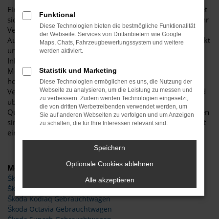
Ein Škoda Gebrauchtwagen ist schnell gekauft und zeichnet
Funktional
sich durch einen exzellenten Preis aus. Doch wie groß ist Ihr
Diese Technologien bieten die bestmögliche Funktionalität
Vertrauen zu einem unbekannten Händler? Wir von Budde
der Webseite. Services von Drittanbietern wie Google
Automobile sind seit mehr als 25 Jahren auf dem Automarkt
Maps, Chats, Fahrzeugbewertungssystem und weitere
und tief in unserer Region verankert. Budde ist ein vom
werden aktiviert.
Inhaber geführtes Unternehmen mit eigener Kfz-
Meisterwerkstatt und verbürgt sich für eine gleichbleibend
Statistik und Marketing
hohe Qualität. Anders ausgedrückt, überlassen wir beim
Diese Technologien ermöglichen es uns, die Nutzung der
Verkauf von Škoda Gebrauchtwagen nichts dem Zufall und
Webseite zu analysieren, um die Leistung zu messen und
zu verbessern. Zudem werden Technologien eingesetzt,
überprüfen jedes Fahrzeug nach strengsten
die von dritten Werbetreibenden verwendet werden, um
Qualitätskriterien. Erst, wenn wir uneingeschränkt zufrieden
Sie auf anderen Webseiten zu verfolgen und um Anzeigen
sind und unsere Kfz-Meister „grünes Licht“ erteilen, gelangt
zu schalten, die für Ihre Interessen relevant sind.
ein Auto in der Verkauf und somit zu Ihnen.
Speichern
Optionale Cookies ablehnen
Modelle
Škoda Fabia Gebrauchtwagen
Alle akzeptieren
Škoda Karoq Gebrauchtwagen
Škoda Kodiaq Gebrauchtwagen
Škoda Octavia Gebrauchtwagen