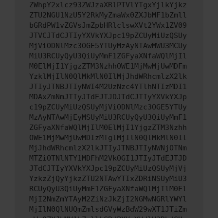
ZWhpY2xlcz93ZWJzaXRlPTVlYTgxYjlkYjkz
ZTU2NGU1NzU5Y2RkMyZmaWx0ZXJbMF1bZmll
bGRdPW1vZGVsJmZpbHRlclswXVt2YWx1ZV09
JTVCJTdCJTIyYXVkYXJpc19pZCUyMiUzQSUy
MjViODNlMzc3OGE5YTUyMzAyNTAwMWU3MCUy
MiU3RCUyQyU3QiUyMmF1ZGFyaXNfaWQlMjIl
M0ElMjI1YjgzZTM3NzhhOWE1MjMwMjUwMDFm
YzklMjIlN0QlMkMlN0IlMjJhdWRhcmlzX2lk
JTIyJTNBJTIyNWI4M2UzNzc4YTlhNTIzMDI1
MDAxZmNmJTIyJTdEJTJDJTdCJTIyYXVkYXJp
c19pZCUyMiUzQSUyMjViODNlMzc3OGE5YTUy
MzAyNTAwMjEyMSUyMiU3RCUyQyU3QiUyMmF1
ZGFyaXNfaWQlMjIlM0ElMjI1YjgzZTM3Nzhh
OWE1MjMwMjUwMDIzMTglMjIlN0QlMkMlN0Il
MjJhdWRhcmlzX2lkJTIyJTNBJTIyNWNjOTNm
MTZiOTNlNTY1MDFhM2VkOGI1JTIyJTdEJTJD
JTdCJTIyYXVkYXJpc19pZCUyMiUzQSUyMjVj
YzkzZjQyYjkzZTU2NTAwYTIxZDRiNSUyMiU3
RCUyQyU3QiUyMmF1ZGFyaXNfaWQlMjIlM0El
MjI2NmZmYTAyM2ZiNzJkZjI2NGMwNGRlYWYl
MjIlN0QlNUQmZmlsdGVyWzBdW29wXT1JTiZm