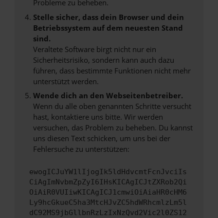
Probleme zu beheben.
Stelle sicher, dass dein Browser und dein
Betriebssystem auf dem neuesten Stand
sind.
Veraltete Software birgt nicht nur ein
Sicherheitsrisiko, sondern kann auch dazu
führen, dass bestimmte Funktionen nicht mehr
unterstützt werden.
Wende dich an den Webseitenbetreiber.
Wenn du alle oben genannten Schritte versucht
hast, kontaktiere uns bitte. Wir werden
versuchen, das Problem zu beheben. Du kannst
uns diesen Text schicken, um uns bei der
Fehlersuche zu unterstützen:
ewogICJuYW1lIjogIk5ldHdvcmtFcnJvciIs
CiAgImNvbmZpZyI6IHsKICAgICJtZXRob2Qi
OiAiR0VUIiwKICAgICJ1cmwiOiAiaHR0cHM6
Ly9hcGkueC5ha3MtcHJvZC5hdWRhcmlzLm5l
dC92MS9jbGllbnRzLzIxNzQvd2Vic2l0ZS12