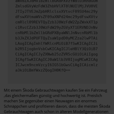
aWx0ZXJbMV1bZmllbGRdPXVzYWdlU3RhdGUm
ZmlsdGVyWzFdW3ZhbHVlXT0lNUIlMjJVU0VE
JTIyJTVEJmZpbHRlclsxXVtvcF09SU4mc29y
dFswXVtmaWVsZF09aXNPd24mc29ydFswXVtv
cmRlcl09REVTQyZzb3J0WzFdW2ZpZWxkXT1p
c1RvcCZzb3J0WzFdW29yZGVyXT1ERVNDJnNv
cnRbMl1bZmllbGRdPXByaWNlJnNvcnRbMl1b
b3JkZXJdPUFTQyZsaW1pdD0yMCZza2lwPTAi
LAogICAgImhlYWRlcnMiOiB7fSwKICAgICJi
b2R5IjogbnVsbCwKICAgICJleHBlY3QiOiB7
CiAgICAgICJyZXNwb25zZVR5cGUiOiAiIgog
ICAgfSwKICAgICJ0aW1lb3V0IjogMCwKICAg
ICJwcm9ncmVzcyI6IG51bGwsCiAgICAicmlz
a3kiOiBmYWxzZQogIH0KfQ==
Mit einem Škoda Gebrauchtwagen kaufen Sie ein Fahrzeug
,das gleichermaßen günstig und hochwertig ist. Preislich
machen Sie gegenüber einen Neuwagen ein enormes
Schnäppchen und profitieren davon, dass die meisten Škoda
Gebrauchtwagen auch schon in älteren Modellgenerationen