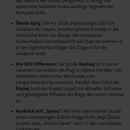
das Gesicht der neuen Design-Ära. Er bringt die
elektrische Mobilität in das wichtige Segment der
Kompakt-SUVs.
Škoda Epiq:
Der für 2026 angekündigte City-SUV
markiert den neuen, erschwinglichen Einstieg in die
elektrische Welt von Škoda. Mit kompakten
Außenmaßen und erstaunlich viel Platz im Inneren ist
er der legitime Nachfolger des Citigo-e für die
moderne Stadt.
Die SUV-Offensive:
Der große
Kodiaq
ist in seiner
neuesten Generation als Plug-in-Hybrid mit über 100
Kilometern elektrischer Reichweite zum
Langstreckenkönig avanciert. Parallel dazu führt der
Enyaq
(und das Enyaq Coupé) mit aktueller Software
und gesteigerter Effizienz die Riege der reinen Stromer
an.
Ausblick auf „Space“:
Mit einer seriennahen Studie
eines siebensitzigen Elektro-Flaggschiffs zeigt Škoda
zudem, dass „Simply Clever“ auch in der Luxusklasse
funktioniert.