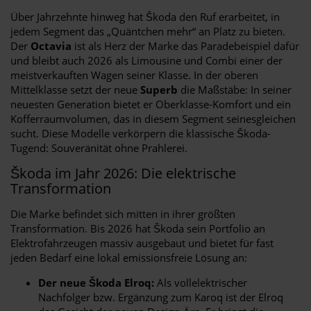
Über Jahrzehnte hinweg hat Škoda den Ruf erarbeitet, in
jedem Segment das „Quäntchen mehr“ an Platz zu bieten.
Der
Octavia
ist als Herz der Marke das Paradebeispiel dafür
und bleibt auch 2026 als Limousine und Combi einer der
meistverkauften Wagen seiner Klasse. In der oberen
Mittelklasse setzt der neue
Superb
die Maßstäbe: In seiner
neuesten Generation bietet er Oberklasse-Komfort und ein
Kofferraumvolumen, das in diesem Segment seinesgleichen
sucht. Diese Modelle verkörpern die klassische Škoda-
Tugend: Souveränität ohne Prahlerei.
Škoda im Jahr 2026: Die elektrische
Transformation
Die Marke befindet sich mitten in ihrer größten
Transformation. Bis 2026 hat Škoda sein Portfolio an
Elektrofahrzeugen massiv ausgebaut und bietet für fast
jeden Bedarf eine lokal emissionsfreie Lösung an:
Der neue Škoda Elroq:
Als vollelektrischer
Nachfolger bzw. Ergänzung zum Karoq ist der Elroq