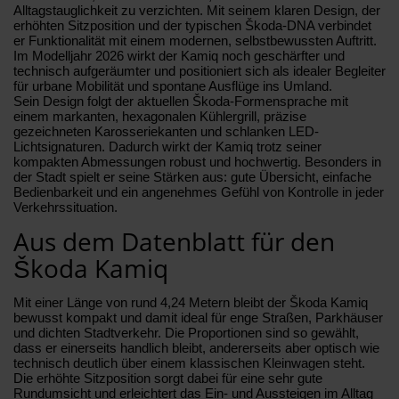
Alltagstauglichkeit zu verzichten. Mit seinem klaren Design, der
erhöhten Sitzposition und der typischen Škoda-DNA verbindet
er Funktionalität mit einem modernen, selbstbewussten Auftritt.
Im Modelljahr 2026 wirkt der Kamiq noch geschärfter und
technisch aufgeräumter und positioniert sich als idealer Begleiter
für urbane Mobilität und spontane Ausflüge ins Umland.
Sein Design folgt der aktuellen Škoda-Formensprache mit
einem markanten, hexagonalen Kühlergrill, präzise
gezeichneten Karosseriekanten und schlanken LED-
Lichtsignaturen. Dadurch wirkt der Kamiq trotz seiner
kompakten Abmessungen robust und hochwertig. Besonders in
der Stadt spielt er seine Stärken aus: gute Übersicht, einfache
Bedienbarkeit und ein angenehmes Gefühl von Kontrolle in jeder
Verkehrssituation.
Aus dem Datenblatt für den
Škoda Kamiq
Mit einer Länge von rund 4,24 Metern bleibt der Škoda Kamiq
bewusst kompakt und damit ideal für enge Straßen, Parkhäuser
und dichten Stadtverkehr. Die Proportionen sind so gewählt,
dass er einerseits handlich bleibt, andererseits aber optisch wie
technisch deutlich über einem klassischen Kleinwagen steht.
Die erhöhte Sitzposition sorgt dabei für eine sehr gute
Rundumsicht und erleichtert das Ein- und Aussteigen im Alltag