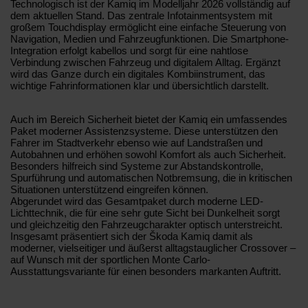
Technologisch ist der Kamiq im Modelljahr 2026 vollständig auf
dem aktuellen Stand. Das zentrale Infotainmentsystem mit
großem Touchdisplay ermöglicht eine einfache Steuerung von
Navigation, Medien und Fahrzeugfunktionen. Die Smartphone-
Integration erfolgt kabellos und sorgt für eine nahtlose
Verbindung zwischen Fahrzeug und digitalem Alltag. Ergänzt
wird das Ganze durch ein digitales Kombiinstrument, das
wichtige Fahrinformationen klar und übersichtlich darstellt.
Auch im Bereich Sicherheit bietet der Kamiq ein umfassendes
Paket moderner Assistenzsysteme. Diese unterstützen den
Fahrer im Stadtverkehr ebenso wie auf Landstraßen und
Autobahnen und erhöhen sowohl Komfort als auch Sicherheit.
Besonders hilfreich sind Systeme zur Abstandskontrolle,
Spurführung und automatischen Notbremsung, die in kritischen
Situationen unterstützend eingreifen können.
Abgerundet wird das Gesamtpaket durch moderne LED-
Lichttechnik, die für eine sehr gute Sicht bei Dunkelheit sorgt
und gleichzeitig den Fahrzeugcharakter optisch unterstreicht.
Insgesamt präsentiert sich der Škoda Kamiq damit als
moderner, vielseitiger und äußerst alltagstauglicher Crossover –
auf Wunsch mit der sportlichen Monte Carlo-
Ausstattungsvariante für einen besonders markanten Auftritt.