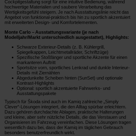
Cockpitgestaltung sorgt für eine intuitive Bedienung, während
hochwertige Materialien und saubere Verarbeitung das
Wertigkeitsgefühl steigern. Je nach Ausstattungslinie reicht das
Angebot von funktional-praktisch bis hin zu sportlich akzentuiert
mit erweiterten Design- und Komfortelementen.
Monte Carlo – Ausstattungsvariante (je nach
Modelljahr/Markt unterschiedlich ausgestattet), Highlights:
Schwarze Exterieur-Details (z. B. Kühlergrill,
Spiegelkappen, Leichtmetallräder, Schriftzüge)
Spezifische Stoßfänger und sportliche Akzente für einen
markanteren Auftritt
Sportsitze vorn, sportliches Lenkrad und dunkle Interieur-
Details mit Ziernähten
Abgedunkelte Scheiben hinten (SunSet) und optionale
Kontrast-Highlights
Optional: sportlich akzentuierte Fahrwerks- und
Ausstattungspakete
Typisch für Škoda sind auch im Kamiq zahlreiche „Simply
Clever“-Lösungen integriert, die den Alltag spürbar erleichtern.
Dazu gehören durchdachte Ablagen, praktische Halterungen
und kleine, aber sehr nützliche Details, die das Verstauen und
Organisieren im Fahrzeug vereinfachen. Diese Lösungen tragen
wesentlich dazu bei, dass der Kamiq im täglichen Gebrauch
besonders benutzerfreundlich wirkt.