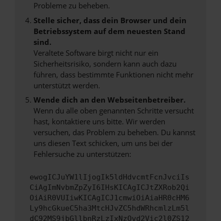
Probleme zu beheben.
Stelle sicher, dass dein Browser und dein
Betriebssystem auf dem neuesten Stand
sind.
Veraltete Software birgt nicht nur ein
Sicherheitsrisiko, sondern kann auch dazu
führen, dass bestimmte Funktionen nicht mehr
unterstützt werden.
Wende dich an den Webseitenbetreiber.
Wenn du alle oben genannten Schritte versucht
hast, kontaktiere uns bitte. Wir werden
versuchen, das Problem zu beheben. Du kannst
uns diesen Text schicken, um uns bei der
Fehlersuche zu unterstützen:
ewogICJuYW1lIjogIk5ldHdvcmtFcnJvciIs
CiAgImNvbmZpZyI6IHsKICAgICJtZXRob2Qi
OiAiR0VUIiwKICAgICJ1cmwiOiAiaHR0cHM6
Ly9hcGkueC5ha3MtcHJvZC5hdWRhcmlzLm5l
dC92MS9jbGllbnRzLzIxNzQvd2Vic2l0ZS12