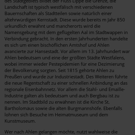
des Stadtgebiets bildet der Fluss Lippe die Grenze, die
Landschaft ist typisch westfälisch mit verschiedenen
Bauernschaften als Stadtteilen sowie natürlich einer
altehrwürdigen Kernstadt. Diese wurde bereits m Jahr 850
urkundlich erwähnt und mancherorts wird die
Namensgebung mit dem geflügelten Aal im Stadtwappen in
Verbindung gebracht. In den ersten Jahrhunderten handelte
es sich um einen bischöflichen Amtshof und Ahlen
avancierte zur Hansestadt. Vor allem im 13. Jahrhundert war
Ahlen bedeutsam und eine der größten Städte Westfalens,
wobei immer wieder Pestepidemien für eine Dezimierung
der Bevölkerung sorgten. Seit 1815 gehörte Ahlen zu
Preußen und wurde zur Industriestadt. Des Weiteren führte
die neue Regentschaft zu einer schnellen Anbindung an das
regionale Eisenbahnnetz. Vor allem die Stahl- und Emaille-
Industrie galten als bedeutsam und auch Bergbau ist zu
nennen. Im Stadtbild zu erwähnen ist die Kirche St.
Bartholomäus sowie die alten Burgmannshöfe. Ebenfalls
lohnen sich Besuche im Heimatmuseum und dem
Kunstmuseum.
Wer nach Ahlen gelangen möchte, nutzt wahlweise die