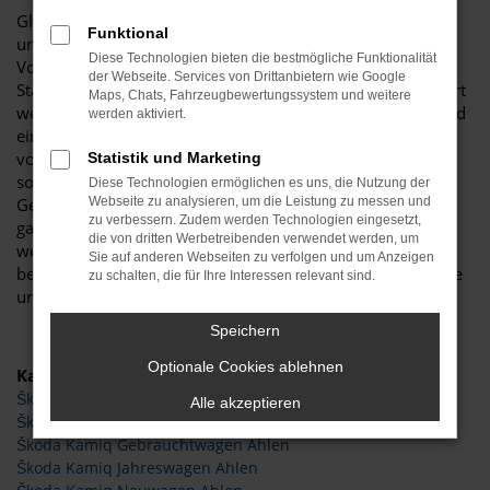
Glückwunsch: der Škoda Kamiq passt perfekt nach Ahlen
Funktional
und ist ganz sicher das passende Fahrzeug für Sie. Der
Diese Technologien bieten die bestmögliche Funktionalität
Vorteil dieses Modells besteht darin, dass sowohl der
der Webseite. Services von Drittanbietern wie Google
Stadtverkehr als auch längere Strecken souverän gemeistert
Maps, Chats, Fahrzeugbewertungssystem und weitere
werden. Hinzu kommt eine herausragende Ausstattung und
werden aktiviert.
eine enorme Effizienz hinsichtlich der Motorisierung. Wir
von Budde Automobile bieten Ihnen den Škoda Kamiq
Statistik und Marketing
sowohl als Neuwagen als auch als EU-Import sowie als
Diese Technologien ermöglichen es uns, die Nutzung der
Gebraucht- oder Jahreswagen. Entsprechend haben Sie die
Webseite zu analysieren, um die Leistung zu messen und
zu verbessern. Zudem werden Technologien eingesetzt,
ganz große Auswahl und entscheiden komplett selbst, mit
die von dritten Werbetreibenden verwendet werden, um
welchem Modell Sie fortan in Ahlen unterwegs sind. Wir
Sie auf anderen Webseiten zu verfolgen und um Anzeigen
beraten Sie gerne und stehen Ihnen für all Ihre Fragen Rede
zu schalten, die für Ihre Interessen relevant sind.
und Antwort.
Speichern
Optionale Cookies ablehnen
Kategorie
Škoda Kamiq Tageszulassung Ahlen
Alle akzeptieren
Škoda Kamiq Ahlen
Škoda Kamiq Gebrauchtwagen Ahlen
Škoda Kamiq Jahreswagen Ahlen