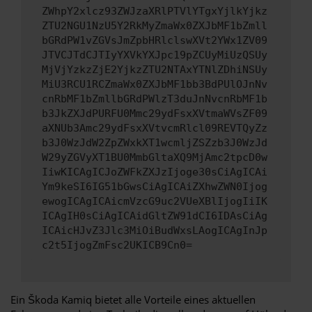
ZWhpY2xlcz93ZWJzaXRlPTVlYTgxYjlkYjkz
ZTU2NGU1NzU5Y2RkMyZmaWx0ZXJbMF1bZmll
bGRdPW1vZGVsJmZpbHRlclswXVt2YWx1ZV09
JTVCJTdCJTIyYXVkYXJpc19pZCUyMiUzQSUy
MjVjYzkzZjE2YjkzZTU2NTAxYTNlZDhiNSUy
MiU3RCU1RCZmaWx0ZXJbMF1bb3BdPUlOJnNv
cnRbMF1bZmllbGRdPWlzT3duJnNvcnRbMF1b
b3JkZXJdPURFU0Mmc29ydFsxXVtmaWVsZF09
aXNUb3Amc29ydFsxXVtvcmRlcl09REVTQyZz
b3J0WzJdW2ZpZWxkXT1wcmljZSZzb3J0WzJd
W29yZGVyXT1BU0MmbGltaXQ9MjAmc2tpcD0w
IiwKICAgICJoZWFkZXJzIjoge30sCiAgICAi
Ym9keSI6IG51bGwsCiAgICAiZXhwZWN0Ijog
ewogICAgICAicmVzcG9uc2VUeXBlIjogIiIK
ICAgIH0sCiAgICAidGltZW91dCI6IDAsCiAg
ICAicHJvZ3Jlc3MiOiBudWxsLAogICAgInJp
c2t5IjogZmFsc2UKICB9Cn0=
Ein Škoda Kamiq bietet alle Vorteile eines aktuellen