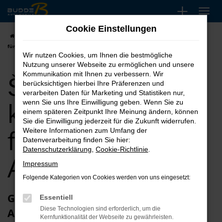
Zum
Hauptinhalt
Cookie Einstellungen
springen
Startseite
Ahlen
Škoda
Škoda Kamiq kaufen, leasen, finanzieren
für Ahlen
Wir nutzen Cookies, um Ihnen die bestmögliche
Nutzung unserer Webseite zu ermöglichen und unsere
Škoda Kamiq
Kommunikation mit Ihnen zu verbessern. Wir
berücksichtigen hierbei Ihre Präferenzen und
verarbeiten Daten für Marketing und Statistiken nur,
kaufen, leasen,
wenn Sie uns Ihre Einwilligung geben. Wenn Sie zu
einem späteren Zeitpunkt Ihre Meinung ändern, können
Sie die Einwilligung jederzeit für die Zukunft widerrufen.
finanzieren für
Weitere Informationen zum Umfang der
Datenverarbeitung finden Sie hier:
Datenschutzerklärung
,
Cookie-Richtlinie
.
Ahlen
Impressum
Folgende Kategorien von Cookies werden von uns eingesetzt:
Glückwunsch zum Škoda Kamiq in
Essentiell
Diese Technologien sind erforderlich, um die
Ahlen
Kernfunktionalität der Webseite zu gewährleisten.