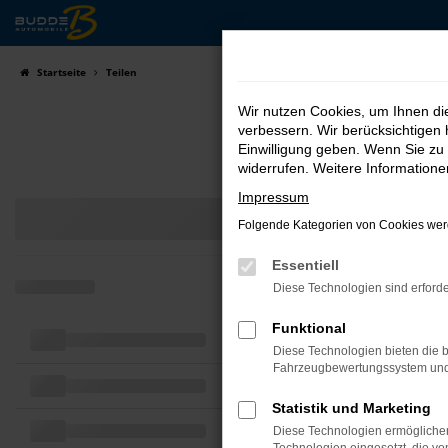
Zum
Hauptinhalt
springen
Startseite
Teilen
Wir nutzen Cookies, um Ihnen d
verbessern. Wir berücksichtigen 
Einwilligung geben. Wenn Sie zu 
widerrufen. Weitere Information
Impressum
Folgende Kategorien von Cookies werd
Essentiell
Diese Technologien sind erforde
Funktional
Diese Technologien bieten die b
Fahrzeugbewertungssystem und w
Statistik und Marketing
Diese Technologien ermöglichen