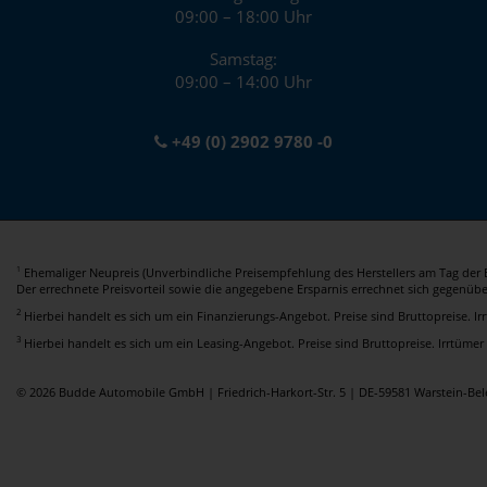
09:00 – 18:00 Uhr
Samstag:
09:00 – 14:00 Uhr
+49 (0) 2902 9780 -0
Ehemaliger Neupreis (Unverbindliche Preisempfehlung des Herstellers am Tag der E
1
Der errechnete Preisvorteil sowie die angegebene Ersparnis errechnet sich gegenüb
2
Hierbei handelt es sich um ein Finanzierungs-Angebot. Preise sind Bruttopreise. I
3
Hierbei handelt es sich um ein Leasing-Angebot. Preise sind Bruttopreise. Irrtümer
© 2026 Budde Automobile GmbH | Friedrich-Harkort-Str. 5 | DE-59581 Warstein-B