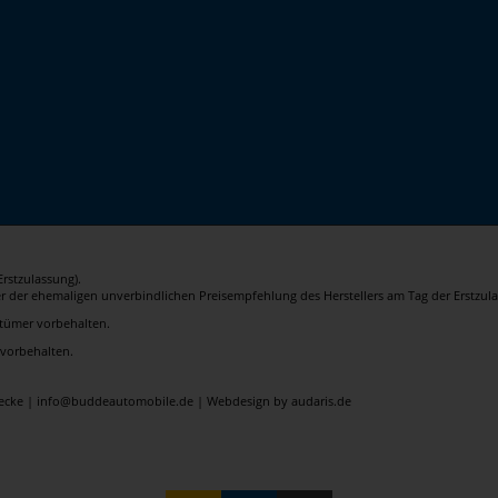
rstzulassung).
er der ehemaligen unverbindlichen Preisempfehlung des Herstellers am Tag der Erstzula
rrtümer vorbehalten.
 vorbehalten.
elecke | info@buddeautomobile.de |
Webdesign by audaris.de